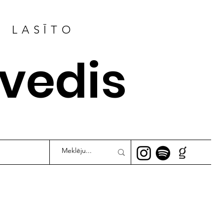
R LASĪTO
ļvedis