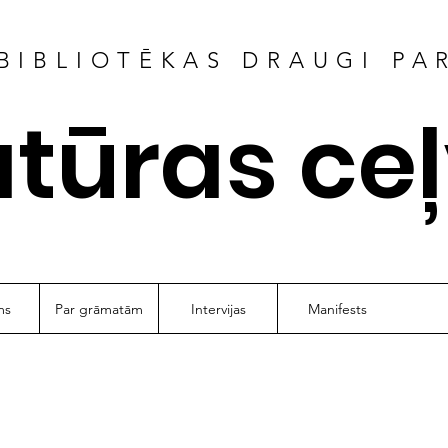
BIBLIOTĒKAS DRAUGI PA
atūras ce
ms
Par grāmatām
Intervijas
Manifests