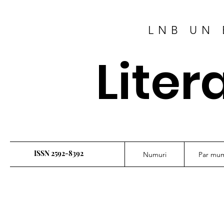
LNB UN 
Liter
ISSN 2592-8392
Numuri
Par mu