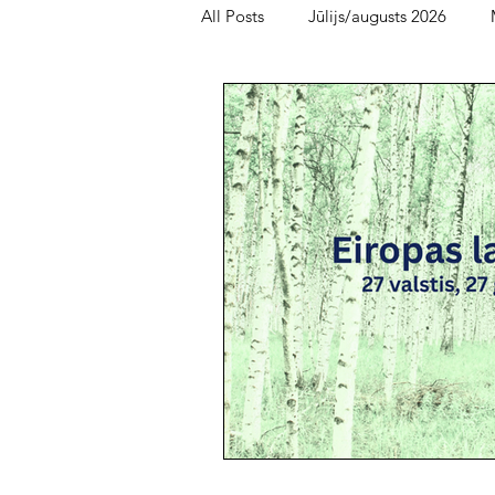
All Posts
Jūlijs/augusts 2026
Bērnu un jauniešu lasītava
Fe
oktobris/novembris 2025
me
maijs/jūnijs 2025
marts/aprīl
augusts/septembris 2024
jūn
novembris/decembris 2023