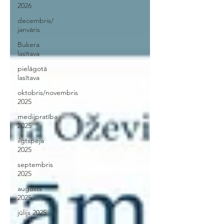
2026
decembris/
janvāris
Bukera
lasītava
pielāgotā
lasītava
oktobris/novembris
2025
medijpratība
2025
ilgtspēja
2025
septembris
2025
augusts
2025
jūlijs 2025