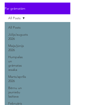
Par grāmatām
All Posts
All Posts
Jūlijs/augusts
2026
Maijs/jūnijs
2026
Humpalas
un
grāmatas
iesaka
Marts/aprīlis
2026
Bērnu un
jauniešu
lasītava
Februāris