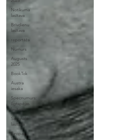
2025
Notikuma
lasītava
Brīvdienu
lasītava
reportāža
Numurs
Augusts
2025
BookTok
Austra
iesaka
Specnumurs:
Ilgtspējas
lasītava
Sezonālā
lasītava
Eiropas
lasītava