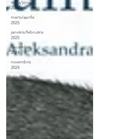
maijs/jūnijs
2025
marts/aprīlis
2025
janvāris/februāris
2025
decembris
2024
novembris
2024
oktobris
2024
augusts/septembris
2024
jūnijs/jūlijs
2024
maijs 2024
marts/aprīlis
2024