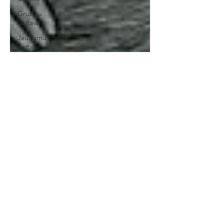
Gruzīnu
lasītava
Jaunumu
lasītava