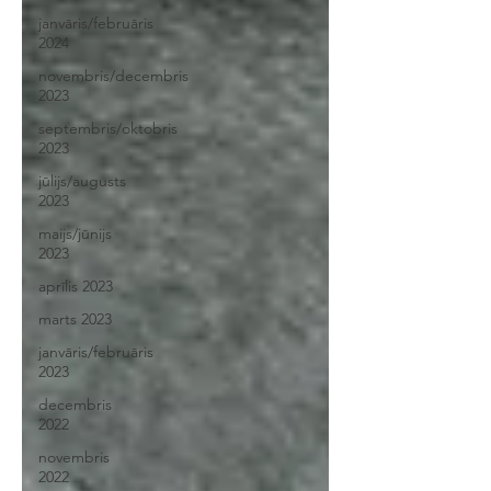
janvāris/februāris
2024
novembris/decembris
2023
septembris/oktobris
2023
jūlijs/augusts
2023
maijs/jūnijs
2023
aprīlis 2023
marts 2023
janvāris/februāris
2023
decembris
2022
novembris
2022