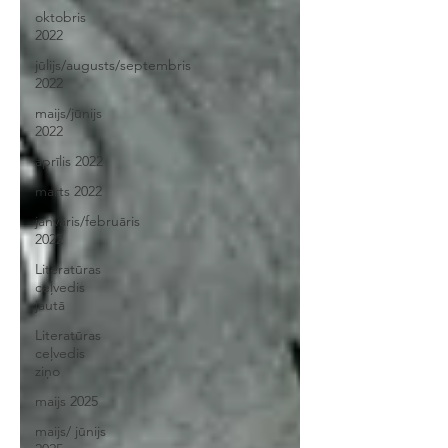
oktobris
2022
jūlijs/augusts/septembris
2022
maijs/jūnijs
2022
aprīlis 2022
marts 2022
janvāris/februāris
2022
Literatūras
ceļvedis
jautā
Literatūras
ceļvedis
ziņo
maijs 2025
maijs/ jūnijs