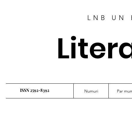
LNB UN 
Liter
ISSN 2592-8392
Numuri
Par mu