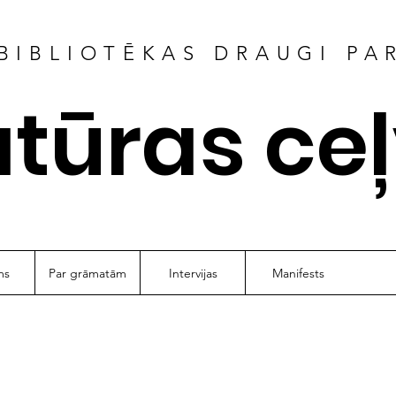
BIBLIOTĒKAS DRAUGI PA
atūras ce
ms
Par grāmatām
Intervijas
Manifests