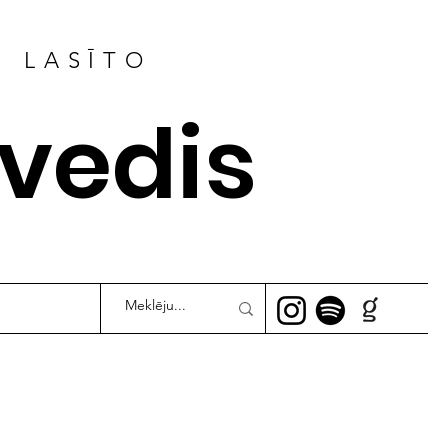
R LASĪTO
ļvedis