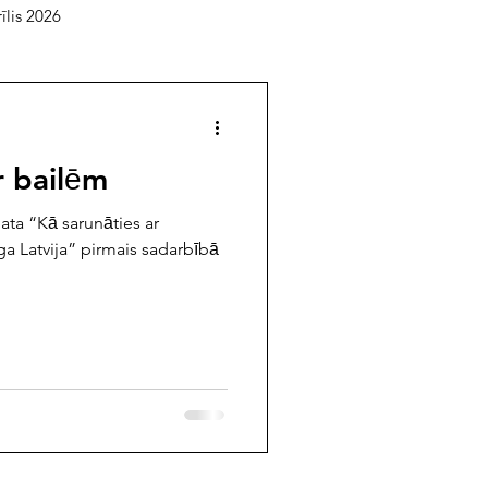
īlis 2026
elāgotā lasītava
r bailēm
usts 2025
jūlijs 2025
ata “Kā sarunāties ar
̄ga Latvija” pirmais sadarbībā
mbris 2024
oktobris 2024
/februāris 2024
 2023