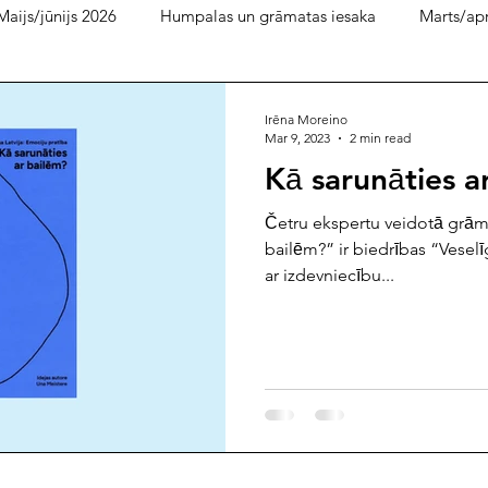
Maijs/jūnijs 2026
Humpalas un grāmatas iesaka
Marts/apr
bruāris 2026
decembris/ janvāris
Bukera lasītava
pi
Irēna Moreino
Mar 9, 2023
2 min read
Kā sarunāties a
dijpratība 2025
ilgtspēja 2025
septembris 2025
aug
Četru ekspertu veidotā grām
bailēm?” ir biedrības “Veseli
ar izdevniecību...
is 2025
janvāris/februāris 2025
decembris 2024
nove
ijs/jūlijs 2024
maijs 2024
marts/aprīlis 2024
janvāris
septembris/oktobris 2023
jūlijs/augusts 2023
maijs/jūnijs