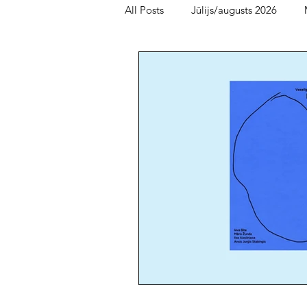
All Posts
Jūlijs/augusts 2026
Bērnu un jauniešu lasītava
Fe
oktobris/novembris 2025
me
maijs/jūnijs 2025
marts/aprīl
augusts/septembris 2024
jūn
novembris/decembris 2023