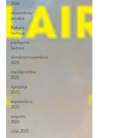
2026
decembris/
janvāris
Bukera
lasītava
pielāgotā
lasītava
oktobris/novembris
2025
medijpratība
2025
ilgtspēja
2025
septembris
2025
augusts
2025
jūlijs 2025