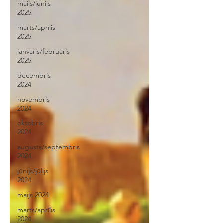
maijs/jūnijs
2025
marts/aprīlis
2025
janvāris/februāris
2025
decembris
2024
novembris
2024
oktobris
2024
augusts/septembris
2024
jūnijs/jūlijs
2024
maijs 2024
marts/aprīlis
2024