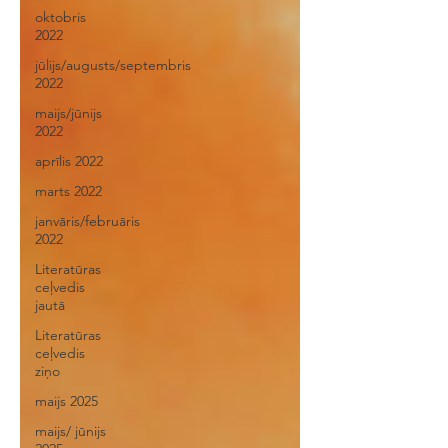
oktobris
2022
jūlijs/augusts/septembris
2022
maijs/jūnijs
2022
aprīlis 2022
marts 2022
janvāris/februāris
2022
Literatūras
ceļvedis
jautā
Literatūras
ceļvedis
ziņo
maijs 2025
maijs/ jūnijs