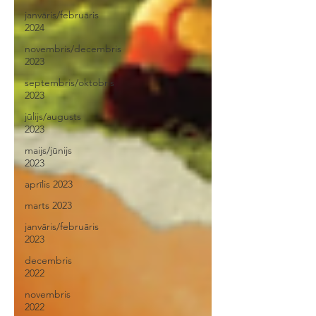
janvāris/februāris
2024
novembris/decembris
2023
septembris/oktobris
2023
jūlijs/augusts
2023
maijs/jūnijs
2023
aprīlis 2023
marts 2023
janvāris/februāris
2023
decembris
2022
novembris
2022