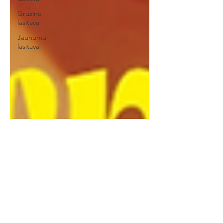
Gruzīnu
lasītava
Jaunumu
lasītava