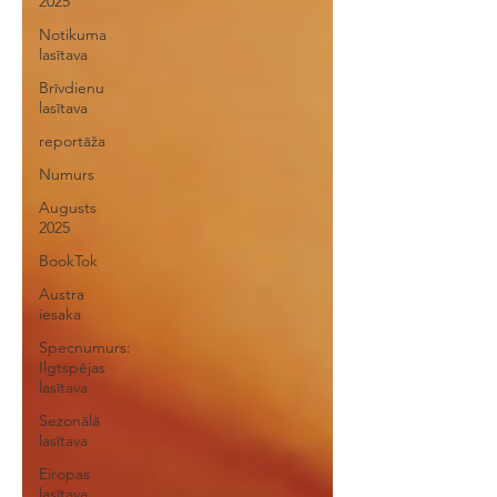
2025
Notikuma
lasītava
Brīvdienu
lasītava
reportāža
Numurs
Augusts
2025
BookTok
Austra
iesaka
Specnumurs:
Ilgtspējas
lasītava
Sezonālā
lasītava
Eiropas
lasītava