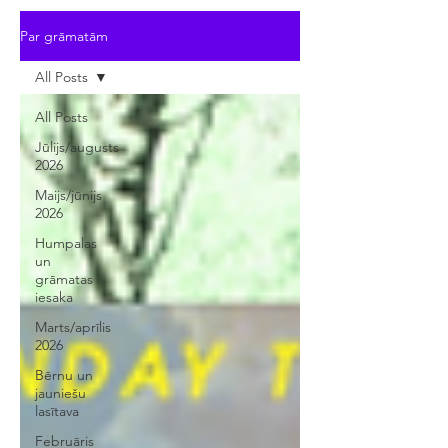
Par grāmatām
All Posts
All Posts
Jūlijs/augusts
2026
Maijs/jūnijs
2026
Humpalas
un
grāmatas
iesaka
Marts/aprīlis
2026
Bērnu un
jauniešu
lasītava
Februāris