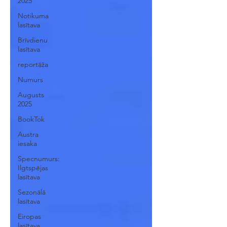
2025
Notikuma
lasītava
Brīvdienu
lasītava
reportāža
Numurs
Augusts
2025
BookTok
Austra
iesaka
Specnumurs:
Ilgtspējas
lasītava
Sezonālā
lasītava
Eiropas
lasītava