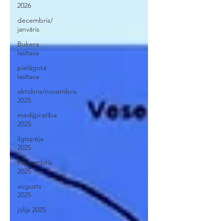
2026
decembris/
janvāris
Bukera
lasītava
pielāgotā
lasītava
oktobris/novembris
2025
medijpratība
2025
ilgtspēja
2025
septembris
2025
augusts
2025
jūlijs 2025