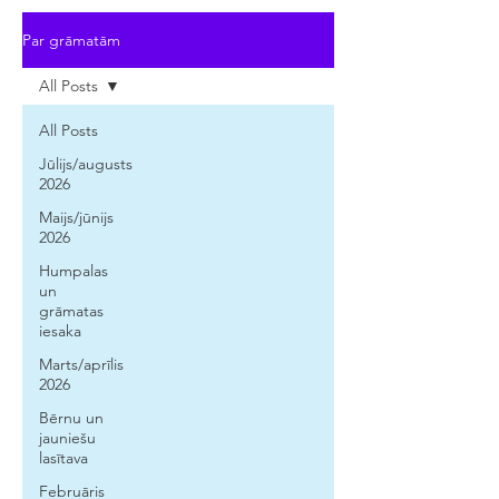
Par grāmatām
All Posts
All Posts
Jūlijs/augusts
2026
Maijs/jūnijs
2026
Humpalas
un
grāmatas
iesaka
Marts/aprīlis
2026
Bērnu un
jauniešu
lasītava
Februāris