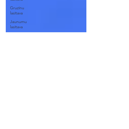
Gruzīnu
lasītava
Jaunumu
lasītava