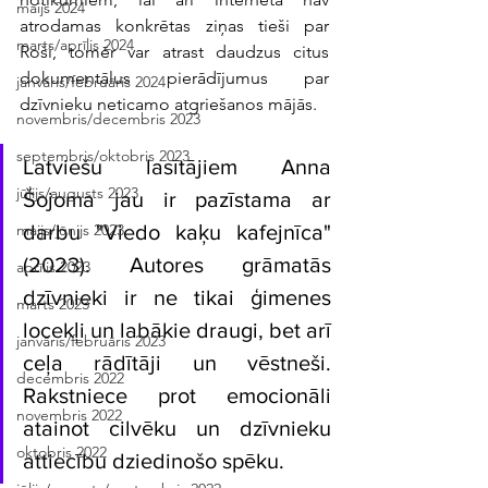
maijs 2024
atrodamas konkrētas ziņas tieši par 
marts/aprīlis 2024
Roši, tomēr var atrast daudzus citus 
dokumentālus pierādījumus par 
janvāris/februāris 2024
dzīvnieku neticamo atgriešanos mājās.
novembris/decembris 2023
septembris/oktobris 2023
Latviešu lasītājiem Anna 
jūlijs/augusts 2023
Šojoma jau ir pazīstama ar  
darbu "Viedo kaķu kafejnīca" 
maijs/jūnijs 2023
(2023). Autores grāmatās 
aprīlis 2023
dzīvnieki ir ne tikai ģimenes 
marts 2023
locekļi un labākie draugi, bet arī 
janvāris/februāris 2023
ceļa rādītāji un vēstneši. 
decembris 2022
Rakstniece prot emocionāli 
novembris 2022
atainot cilvēku un dzīvnieku 
oktobris 2022
attiecību dziedinošo spēku. 