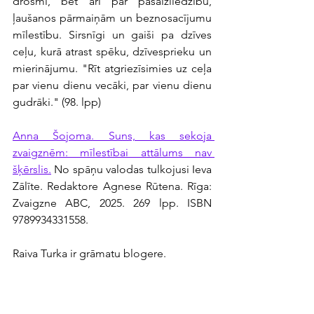
drosmi, bet arī par pašaizliedzību, 
ļaušanos pārmaiņām un beznosacījumu 
mīlestību. Sirsnīgi un gaiši pa dzīves 
ceļu, kurā atrast spēku, dzīvesprieku un 
mierinājumu. "Rīt atgriezīsimies uz ceļa 
par vienu dienu vecāki, par vienu dienu 
gudrāki." (98. lpp)
Anna Šojoma. Suns, kas sekoja 
zvaigznēm: mīlestībai attālums nav 
šķērslis.
 No spāņu valodas tulkojusi Ieva 
Zālīte. Redaktore Agnese Rūtena. Rīga: 
Zvaigzne ABC, 2025. 269 lpp. ISBN 
9789934331558.
Raiva Turka ir grāmatu blogere.