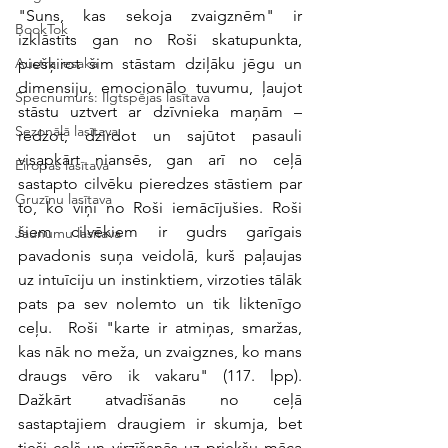
"Suns, kas sekoja zvaigznēm" ir 
BookTok
izklāstīts gan no Roši skatupunkta, 
piešķirot šim stāstam dziļāku jēgu un 
Austra iesaka
dimensiju, emocionālo tuvumu, ļaujot 
Specnumurs: Ilgtspējas lasītava
stāstu uztvert ar dzīvnieka maņām – 
Sezonālā lasītava
redzot, dzirdot un sajūtot pasauli 
visapkārt niansēs, gan arī no ceļā 
Eiropas lasītava
sastapto cilvēku pieredzes stāstiem par 
Gruzīnu lasītava
to, ko viņi no Roši iemācījušies. Roši 
šiem cilvēkiem ir gudrs garīgais 
Jaunumu lasītava
pavadonis suņa veidolā, kurš paļaujas 
uz intuīciju un instinktiem, virzoties tālāk 
pats pa sev nolemto un tik liktenīgo 
ceļu.  Roši "karte ir atmiņas, smaržas, 
kas nāk no meža, un zvaigznes, ko mans 
draugs vēro ik vakaru" (117. lpp). 
Dažkārt atvadīšanās no ceļā 
sastaptajiem draugiem ir skumja, bet 
tieši ceļš un virzīšanās uz priekšu māca 