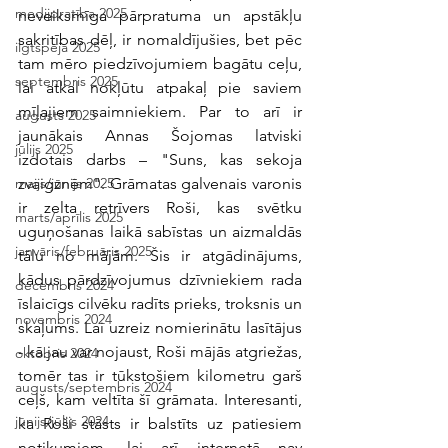
medijpratība 2025
neveiksmīga pārpratuma un apstākļu 
sakritības dēļ, ir nomaldījušies, bet pēc 
ilgtspēja 2025
tam mēro piedzīvojumiem bagātu ceļu, 
septembris 2025
lai atkal nokļūtu atpakaļ pie saviem 
mīļajiem saimniekiem. Par to arī ir 
augusts 2025
jaunākais Annas Šojomas latviski 
jūlijs 2025
izdotais darbs – 
"
Suns, kas sekoja 
zvaigznēm
"
. Grāmatas galvenais varonis 
maijs/jūnijs 2025
ir zelta retrīvers Roši, kas svētku 
marts/aprīlis 2025
uguņošanas laikā sabīstas un aizmaldās 
janvāris/februāris 2025
tālu no mājām. Šis ir atgādinājums, 
kādus pārdzīvojumus dzīvniekiem rada 
decembris 2024
īslaicīgs cilvēku radīts prieks, troksnis un 
novembris 2024
skaļums. 
Lai uzreiz nomierinātu lasītājus 
- kā jau var nojaust, Roši mājās atgriežas, 
oktobris 2024
tomēr tas ir tūkstošiem kilometru garš 
augusts/septembris 2024
ceļš, kam veltīta šī grāmata. 
Interesanti, 
jūnijs/jūlijs 2024
ka Roši stāsts ir balstīts uz patiesiem 
notikumiem, lai arī internetā nav 