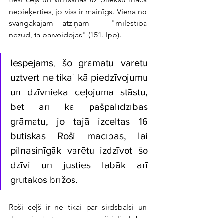
nepieķerties, jo viss ir mainīgs. Viena no 
svarīgākajām atziņām – "mīlestība 
nezūd, tā pārveidojas" (151. lpp).
Iespējams, šo grāmatu varētu 
uztvert ne tikai kā piedzīvojumu 
un dzīvnieka ceļojuma stāstu, 
bet arī kā pašpalīdzības 
grāmatu, jo tajā izceltas 16 
būtiskas Roši mācības, lai 
pilnasinīgāk varētu izdzīvot šo 
dzīvi un justies labāk arī 
grūtākos brīžos.
Roši ceļš ir ne tikai par sirdsbalsi un 