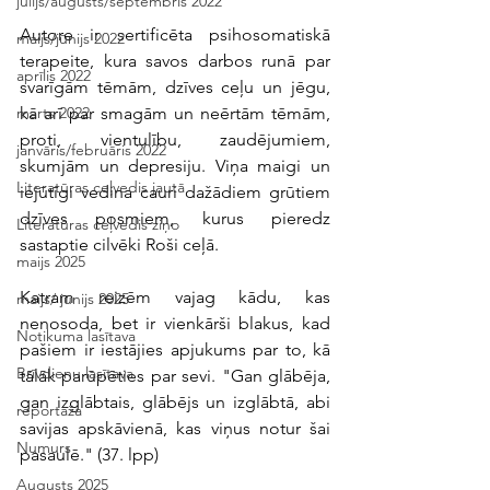
jūlijs/augusts/septembris 2022
Autore ir sertificēta psihosomatiskā 
maijs/jūnijs 2022
terapeite, kura savos darbos runā par 
aprīlis 2022
svarīgām tēmām, dzīves ceļu un jēgu, 
kā arī par smagām un neērtām tēmām, 
marts 2022
proti, vientulību, zaudējumiem, 
janvāris/februāris 2022
skumjām un depresiju. Viņa maigi un 
Literatūras ceļvedis jautā
iejūtīgi vedina cauri dažādiem grūtiem 
dzīves posmiem, kurus pieredz 
Literatūras ceļvedis ziņo
sastaptie cilvēki Roši ceļā.
maijs 2025
Katram reizēm vajag kādu, kas 
maijs/ jūnijs 2025
nenosoda, bet ir vienkārši blakus, kad 
Notikuma lasītava
pašiem ir iestājies apjukums par to, kā 
Brīvdienu lasītava
tālāk parūpēties par sevi. "Gan glābēja, 
gan izglābtais, glābējs un izglābtā, abi 
reportāža
savijas apskāvienā, kas viņus notur šai 
Numurs
pasaulē." (37. lpp)
Augusts 2025