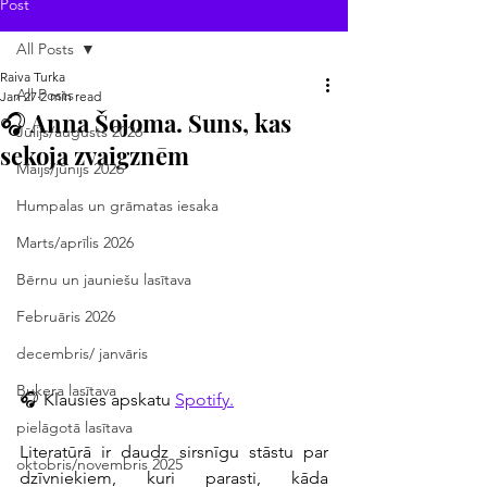
Post
All Posts
Raiva Turka
All Posts
Jan 27
2 min read
🎧 Anna Šojoma. Suns, kas
Jūlijs/augusts 2026
sekoja zvaigznēm
Maijs/jūnijs 2026
Humpalas un grāmatas iesaka
Marts/aprīlis 2026
Bērnu un jauniešu lasītava
Februāris 2026
decembris/ janvāris
Bukera lasītava
🎧 Klausies apskatu 
Spotify.
pielāgotā lasītava
Literatūrā ir daudz sirsnīgu stāstu par 
oktobris/novembris 2025
dzīvniekiem, kuri parasti, kāda 