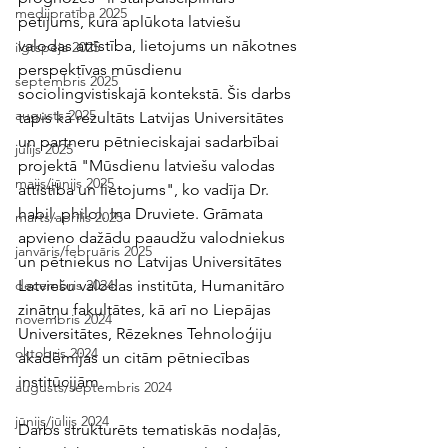
medijpratība 2025
pētījums, kurā aplūkota latviešu 
valodas attīstība, lietojums un nākotnes 
ilgtspēja 2025
perspektīvas mūsdienu 
septembris 2025
sociolingvistiskajā kontekstā. Šis darbs 
augusts 2025
tapis kā rezultāts Latvijas Universitātes 
un partneru pētnieciskajai sadarbībai 
jūlijs 2025
projektā "Mūsdienu latviešu valodas 
maijs/jūnijs 2025
attīstība un lietojums", ko vadīja Dr. 
habil. philol. Ina Druviete. Grāmata 
marts/aprīlis 2025
apvieno dažādu paaudžu valodniekus 
janvāris/februāris 2025
un pētniekus no Latvijas Universitātes 
Latviešu valodas institūta, Humanitāro 
decembris 2024
zinātņu fakultātes, kā arī no Liepājas 
novembris 2024
Universitātes, Rēzeknes Tehnoloģiju 
oktobris 2024
akadēmijas un citām pētniecības 
institūcijām.
augusts/septembris 2024
jūnijs/jūlijs 2024
Darbs strukturēts tematiskās nodaļās, 