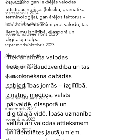
kas aplūko gan iekšējās valodas 
maijs 2024
attīstības norises (leksika, gramatika, 
marts/aprīlis 2024
terminoloģija), gan ārējos faktorus – 
janvāris/februāris 2024
sabiedrības attieksmi pret valodu, tās 
lietojumu izglītībā, diasporā un 
novembris/decembris 2023
digitālajā telpā.
septembris/oktobris 2023
jūlijs/augusts 2023
Tiek analizēta valodas 
lietojuma daudzveidība un tās 
maijs/jūnijs 2023
funkcionēšana dažādās 
aprīlis 2023
sabiedrības jomās – izglītībā, 
marts 2023
zinātnē, medijos, valsts 
janvāris/februāris 2023
pārvaldē, diasporā un 
decembris 2022
digitālajā vidē. Īpaša uzmanība 
novembris 2022
veltīta arī valodas attieksmēm 
oktobris 2022
un identitātes jautājumiem.