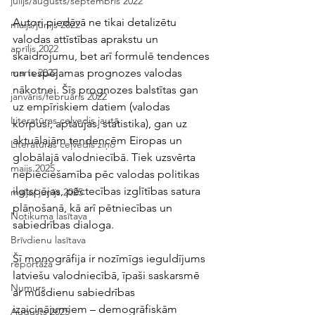
jūlijs/augusts/septembris 2022
Autori piedāvā ne tikai detalizētu 
maijs/jūnijs 2022
valodas attīstības aprakstu un 
aprīlis 2022
skaidrojumu, bet arī formulē tendences 
un iespējamas prognozes valodas 
marts 2022
nākotnei. Šīs prognozes balstītas gan 
janvāris/februāris 2022
uz empīriskiem datiem (valodas 
Literatūras ceļvedis jautā
korpusi, aptaujas, statistika), gan uz 
aktuālajām tendencēm Eiropas un 
Literatūras ceļvedis ziņo
globālajā valodniecībā. Tiek uzsvērta 
maijs 2025
nepieciešamība pēc valodas politikas 
ilgtspējas, pēctecības izglītības satura 
maijs/ jūnijs 2025
plānošanā, kā arī pētniecības un 
Notikuma lasītava
sabiedrības dialoga.
Brīvdienu lasītava
Šī monogrāfija ir nozīmīgs ieguldījums 
reportāža
latviešu valodniecībā, īpaši saskarsmē 
Numurs
ar mūsdienu sabiedrības 
izaicinājumiem – demogrāfiskām 
Augusts 2025