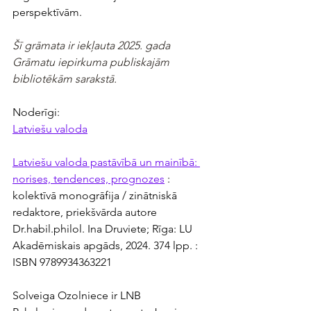
perspektīvām.
Šī grāmata ir iekļauta 2025. gada 
Grāmatu iepirkuma publiskajām 
bibliotēkām sarakstā.
Noderīgi:
Latviešu valoda
Latviešu valoda pastāvībā un mainībā: 
norises, tendences, prognozes
 : 
kolektīvā monogrāfija / zinātniskā 
redaktore, priekšvārda autore 
Dr.habil.philol. Ina Druviete; Rīga: LU 
Akadēmiskais apgāds, 2024. 374 lpp. : 
ISBN 9789934363221
Solveiga Ozolniece ir LNB 