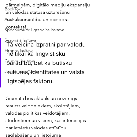
pārmaiņām, digitālo mediju ekspansiju 
BookTok
un valodas statusa uzturēšanu 
mazākumtautību un diasporas 
Austra iesaka
kontekstā.
Specnumurs: Ilgtspējas lasītava
Sezonālā lasītava
Tā veicina izpratni par valodu 
Eiropas lasītava
ne tikai kā lingvistisku 
Gruzīnu lasītava
parādību, bet kā būtisku 
kultūras, identitātes un valsts 
Jaunumu lasītava
ilgtspējas faktoru.
Grāmata būs aktuāls un nozīmīgs 
resurss valodniekiem, skolotājiem, 
valodas politikas veidotājiem, 
studentiem un visiem, kas interesējas 
par latviešu valodas attīstību, 
saglabāšanu un lietojuma 