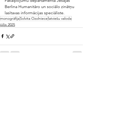
Pakalpojumu departamenta Jesajas 
Berlina Humanitāro un sociālo zinātņu 
lasītavas informācijas speciāliste.
monogrāfija
Solvita Ozolniece
latviešu valoda
jūlijs 2025
See All
Recent Posts