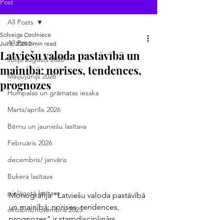
Post
All Posts
Solveiga Ozolniece
All Posts
Jul 2, 2025
2 min read
Latviešu valoda pastāvībā un
Jūlijs/augusts 2026
mainībā: norises, tendences,
Maijs/jūnijs 2026
prognozes
Humpalas un grāmatas iesaka
Marts/aprīlis 2026
Bērnu un jauniešu lasītava
Februāris 2026
decembris/ janvāris
Bukera lasītava
pielāgotā lasītava
Monogrāfija "Latviešu valoda pastāvībā 
un mainībā: norises, tendences, 
oktobris/novembris 2025
prognozes" ir starpdisciplinārs 