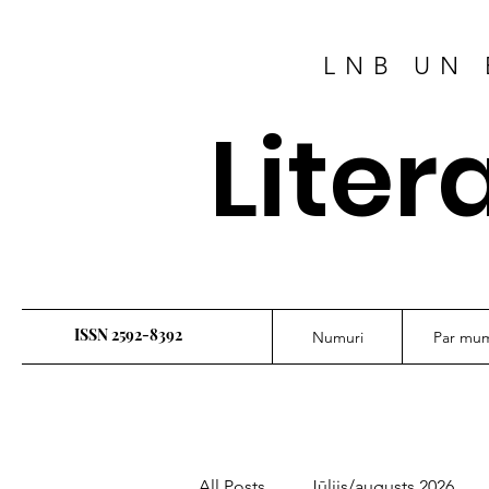
LNB UN 
Liter
ISSN 2592-8392
Numuri
Par mu
All Posts
Jūlijs/augusts 2026