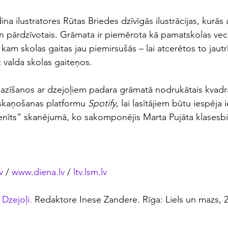
na ilustratores Rūtas Briedes dzīvīgās ilustrācijas, kurās 
n pārdzīvotais. Grāmata ir piemērota kā pamatskolas ve
 kam skolas gaitas jau piemirsušās – lai atcerētos to jautr
 valda skolas gaiteņos. 
pazīšanos ar dzejoļiem padara grāmatā nodrukātais kvadr
skaņošanas platformu 
Spotify
, lai lasītājiem būtu iespēja i
enīts” skanējumā, ko sakomponējis Marta Pujāta klasesbi
v
 / 
www.diena.lv
 / 
ltv.lsm.lv
 Dzejoļi.
 Redaktore Inese Zandere. Rīga: Liels un mazs, 2
.