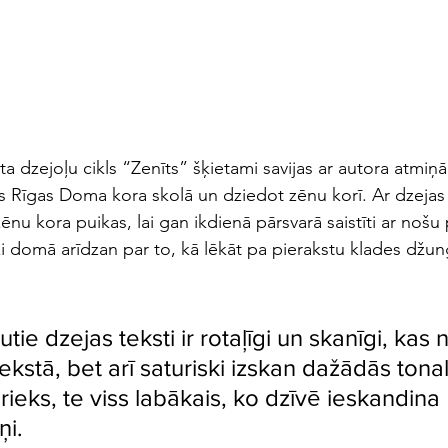
a dzejoļu cikls “Zenīts” šķietami savijas ar autora atmiņā
s Rīgas Doma kora skolā un dziedot zēnu korī. Ar dzejas 
zēnu kora puikas, lai gan ikdienā pārsvarā saistīti ar nošu
dži domā arīdzan par to, kā lēkāt pa pierakstu klades džu
ie dzejas teksti ir rotaļīgi un skanīgi, kas n
kstā, bet arī saturiski izskan dažādās tonal
rieks, te viss labākais, ko dzīvē ieskandina 
i. 