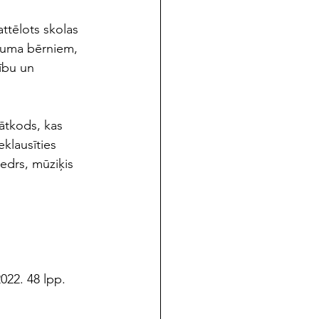
attēlots skolas 
cuma bērniem, 
ību un 
ātkods, kas 
eklausīties 
edrs, mūziķis 
022. 48 lpp. 