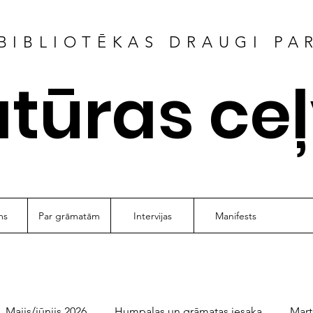
BIBLIOTĒKAS DRAUGI PA
atūras ce
ms
Par grāmatām
Intervijas
Manifests
Maijs/jūnijs 2026
Humpalas un grāmatas iesaka
Mart