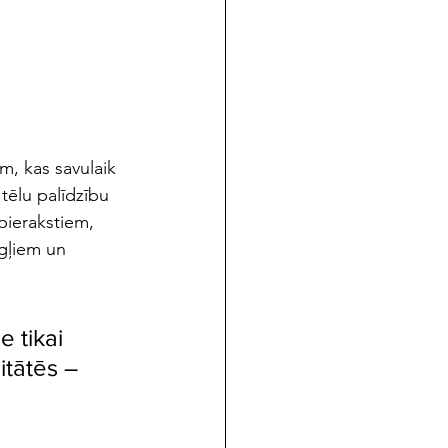
m, kas savulaik 
tēlu palīdzību 
 pierakstiem, 
ngļiem un
e tikai 
itātēs – 