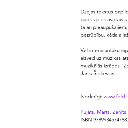
Dzejas tekstus papildi
gados piedzīvotais u
tā arī pieaugušajiem,
bezrūpību, kāda allaž
Vēl interesantāku ie
aizved uz mūzikas at
muzikālās izrādes “Z
Jānis Šipkēvics.
Noderīgi: 
www.fold.l
Pujāts, Marts. Zenīts.
ISBN 9789934574788