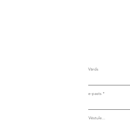
Vārds
e-pasts
Vēstule...