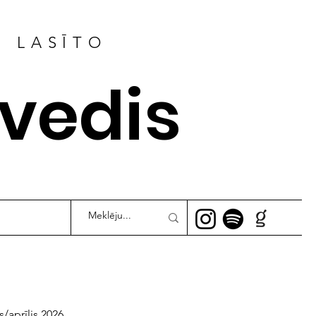
R LASĪTO
ļvedis
s/aprīlis 2026