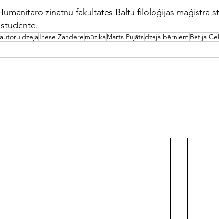
 Humanitāro zinātņu fakultātes Baltu filoloģijas maģistra st
 studente.
 autoru dzeja
Inese Zandere
mūzika
Marts Pujāts
dzeja bērniem
Betija Ce