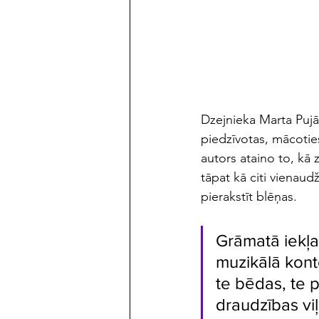
maijs/jūnijs 2023
Dzejnieka Marta Pujāt
piedzīvotas, mācotie
autors ataino to, kā 
tāpat kā citi vienau
pierakstīt blēņas. 
Grāmatā iekļaut
muzikālā konte
te bēdas, te p
draudzības viļņ