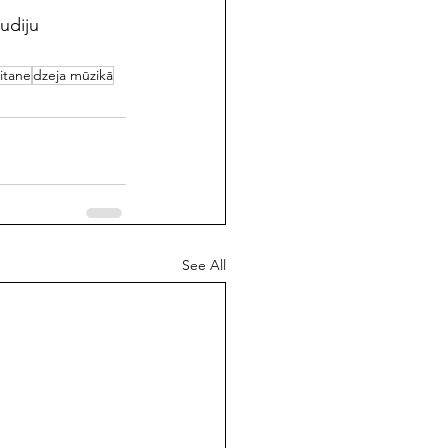
udiju 
litane
dzeja mūzikā
See All