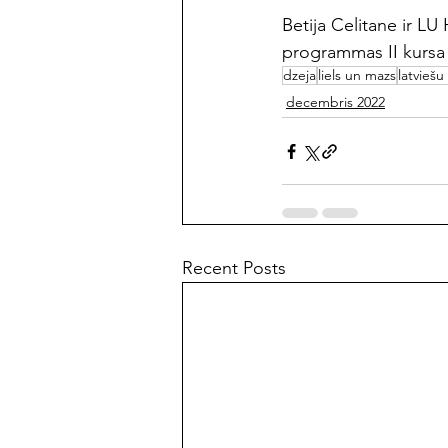
Betija Celitane ir LU
programmas II kursa
dzeja
liels un mazs
latviešu
decembris 2022
Recent Posts