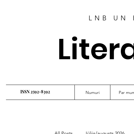
LNB UN 
Liter
ISSN 2592-8392
Numuri
Par mu
All Posts
Jūlijs/augusts 2026