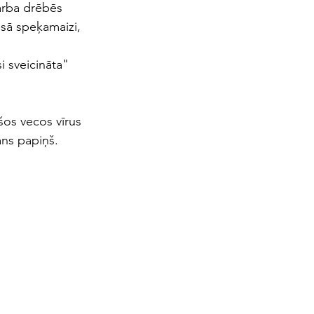
darba drēbēs
sā speķamaizi,
i sveicināta"
 šos vecos vīrus
ans papiņš.