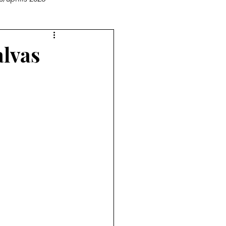
pielāgotā lasītava
alvas
augusts 2025
jūlijs 2025
novembris 2024
rīlis 2024
ijs/augusts 2023