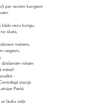
joļi par veciem kungiem
avām. 
gu kādu vecu kungu, 
u no skata,
plāniem matiem,
em vaigiem, 
, 
, dzīslainām rokām
ā mētelī
uzvalkā - 
Centrālajā stacijā
atvijas Pastā,
 uz lauku ceļa: