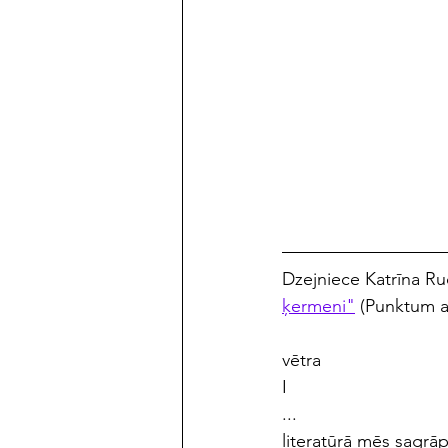
Dzejniece Katrīna Ru
ķermeni"
 (Punktum a
vētra
I
...
literatūrā mēs sagrāp