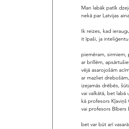
Man labāk patīk dze
nekā par Latvijas ain
Ik reizes, kad ierau
it īpaši, ja inteliģent
piemēram, sirmiem, 
ar brillēm, apsārtuši
vējā asarojošām acīm
ar mazliet drebošām
izejamās drēbēs, šūt
vai valkātā, bet labā 
kā profesors Kļaviņš 
vai profesors Bībers L
bet var būt arī vasarā