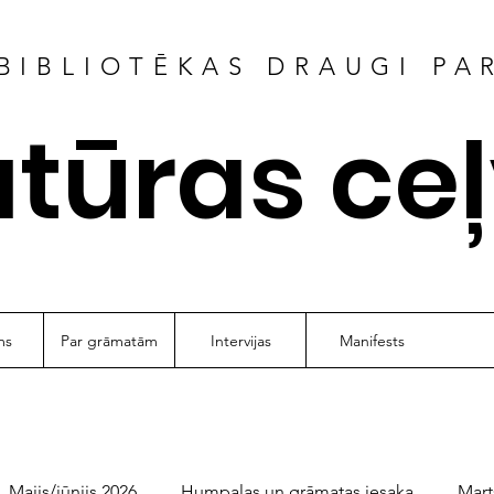
BIBLIOTĒKAS DRAUGI PA
atūras ce
ms
Par grāmatām
Intervijas
Manifests
Maijs/jūnijs 2026
Humpalas un grāmatas iesaka
Mart