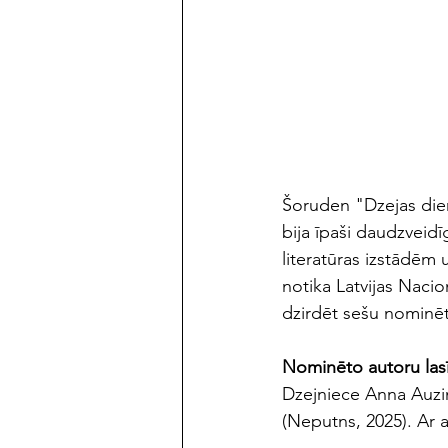
maijs/jūnijs 2023
Šoruden "Dzejas dien
bija īpaši daudzveid
literatūras izstādēm
notika Latvijas Nacio
dzirdēt sešu nominēt
Nominēto autoru las
Dzejniece Anna Auziņ
(Neputns, 2025). Ar a