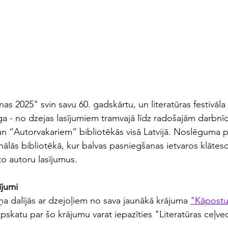
as 2025" svin savu 60. gadskārtu, un literatūras festivā
īga - no dzejas lasījumiem tramvajā līdz radošajām darbn
 un “Autorvakariem” bibliotēkās visā Latvijā. Noslēguma
nālās bibliotēkā, kur balvas pasniegšanas ietvaros klāteso
o autoru lasījumus.
ījumi
a dalījās ar dzejoļiem no sava jaunākā krājuma 
"Kāpostu
pskatu par šo krājumu varat iepazīties "Literatūras ceļved