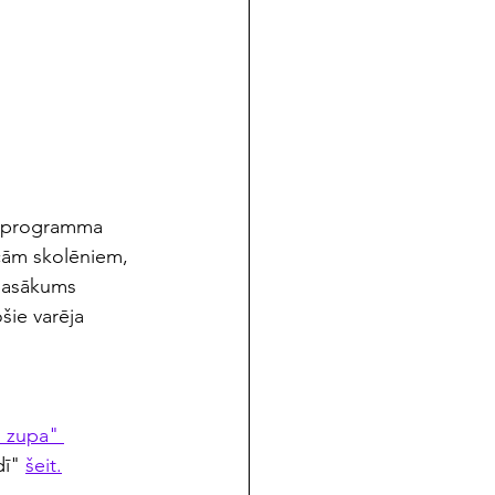
la programma 
īcām skolēniem, 
 pasākums 
šie varēja 
 zupa" 
ī" 
šeit.