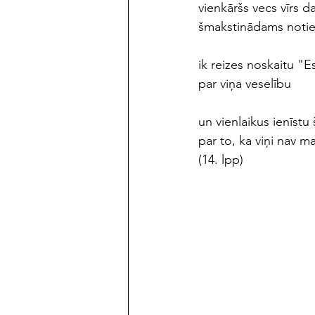
vienkāršs vecs vīrs 
šmakstinādams notie
ik reizes noskaitu "Es
par viņa veselību
un vienlaikus ienīstu
par to, ka viņi nav m
(14. lpp)