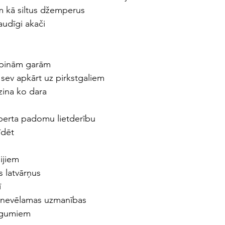
m kā siltus džemperus
audīgi akači
ipinām garām
t sev apkārt uz pirkstgaliem
zina ko dara
ksperta padomu lietderību
īdēt
ijiem
s latvārņus
ī
no nevēlamas uzmanības
egumiem