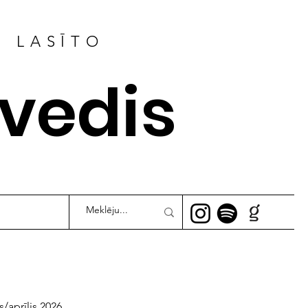
R LASĪTO
ļvedis
s/aprīlis 2026