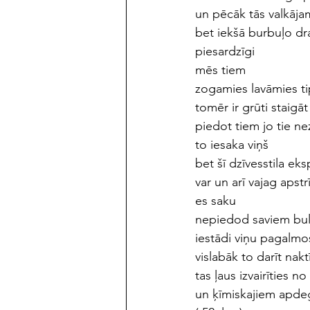
un pēcāk tās valkāja
bet iekšā burbuļo dr
piesardzīgi
mēs tiem
zogamies lavāmies t
tomēr ir grūti staigā
piedot tiem jo tie ne
to iesaka viņš
bet šī dzīvesstila e
var un arī vajag apstr
es saku 
nepiedod saviem bul
iestādi viņu pagalmo
vislabāk to darīt nakt
tas ļaus izvairīties 
un ķīmiskajiem apd