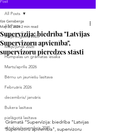
Post
All Posts
Ilze Gensberga
All Posts
May 30, 2024
2 min read
Supervīzija: biedrība "Latvijas
Jūlijs/augusts 2026
Supervizoru apvienība",
Maijs/jūnijs 2026
supervizoru pieredzes stāsti
Humpalas un grāmatas iesaka
Marts/aprīlis 2026
Bērnu un jauniešu lasītava
Februāris 2026
decembris/ janvāris
Bukera lasītava
pielāgotā lasītava
Grāmatā “Supervīzija: biedrība "Latvijas 
oktobris/novembris 2025
Supervizoru apvienība", supervizoru 