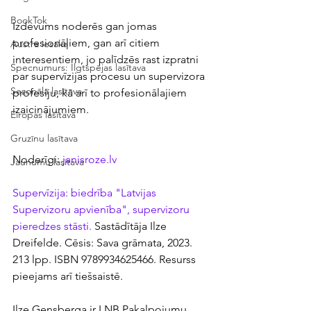
BookTok
Izdevums noderēs gan jomas 
profesionāļiem, gan arī citiem 
Austra iesaka
interesentiem, jo palīdzēs rast izpratni 
Specnumurs: Ilgtspējas lasītava
par supervīzijas procesu un supervizora 
Sezonālā lasītava
profesiju, kā arī to profesionālajiem 
izaicinājumiem. 
Eiropas lasītava
Gruzīnu lasītava
Noderīgi: 
janisroze.lv
Jaunumu lasītava
Supervīzija: biedrība "Latvijas 
Supervizoru apvienība", supervizoru 
pieredzes stāsti. 
Sastādītāja Ilze 
Dreifelde. Cēsis: Sava grāmata, 2023. 
213 lpp. ISBN 9789934625466. Resurss 
pieejams arī tiešsaistē.
Ilze Gensberga ir LNB Pakalpojumu 