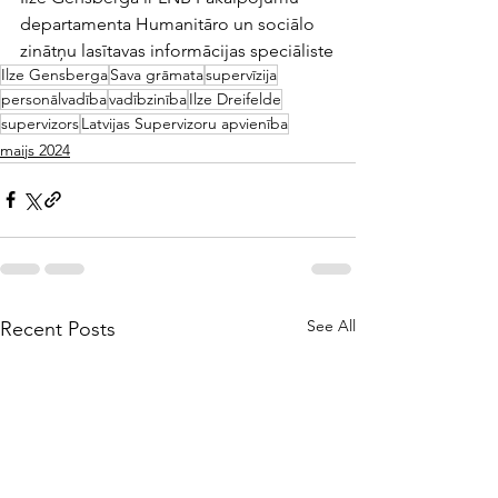
departamenta Humanitāro un sociālo 
zinātņu lasītavas informācijas speciāliste
Ilze Gensberga
Sava grāmata
supervīzija
personālvadība
vadībzinība
Ilze Dreifelde
supervizors
Latvijas Supervizoru apvienība
maijs 2024
See All
Recent Posts