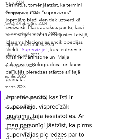
maijs 2024
desmitus, tomēr jāatzīst, ka termini 
“supervīzija” un “supervizors” 
marts/aprīlis 2024
joprojām bieži vien tiek uztverti kā 
janvāris/februāris 2024
svešvārdi. Plašs apraksts par to, kas ir 
novembris/decembris 2023
supervīzija un kā tā attīstījusies Latvijā, 
izlasāms Nacionālās enciklopēdijas 
septembris/oktobris 2023
šķirklī 
“Supervīzija”
, kura autores ir 
jūlijs/augusts 2023
Kristīne Mārtinsone un  Maija 
Zakriževska-Belogrudova, un kuras 
maijs/jūnijs 2023
dalījušās pieredzes stāstos arī šajā 
aprīlis 2023
grāmatā. 
marts 2023
Izpratne par to, kas īsti ir 
janvāris/februāris 2023
supervīzija, visprecīzāk 
decembris 2022
gūstama, tajā iesaistoties. Arī 
novembris 2022
man personīgi jāatzīst, ka pirms 
oktobris 2022
supervīzijas pieredzes par to 