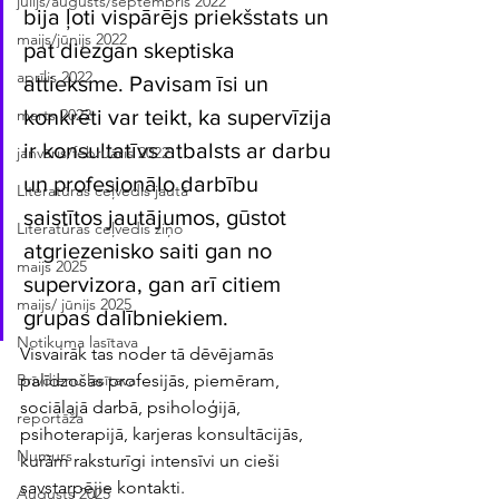
jūlijs/augusts/septembris 2022
bija ļoti vispārējs priekšstats un 
maijs/jūnijs 2022
pat diezgan skeptiska 
aprīlis 2022
attieksme. Pavisam īsi un 
konkrēti var teikt, ka supervīzija 
marts 2022
ir konsultatīvs atbalsts ar darbu 
janvāris/februāris 2022
un profesionālo darbību 
Literatūras ceļvedis jautā
saistītos jautājumos, gūstot 
Literatūras ceļvedis ziņo
atgriezenisko saiti gan no 
maijs 2025
supervizora, gan arī citiem 
maijs/ jūnijs 2025
grupas dalībniekiem. 
Notikuma lasītava
Visvairāk tas noder tā dēvējamās 
palīdzošās profesijās, piemēram, 
Brīvdienu lasītava
sociālajā darbā, psiholoģijā, 
reportāža
psihoterapijā, karjeras konsultācijās, 
Numurs
kurām raksturīgi intensīvi un cieši 
savstarpējie kontakti. 
Augusts 2025