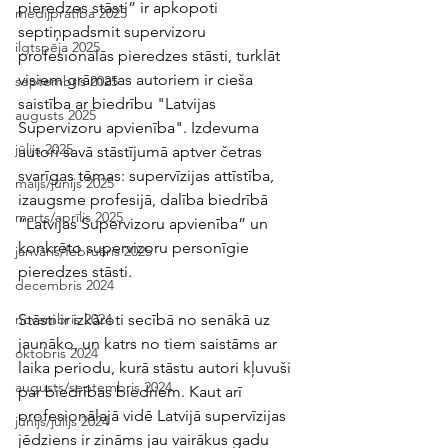
pieredzes stāsti” ir apkopoti 
medijpratība 2025
septiņpadsmit supervizoru 
ilgtspēja 2025
profesionālās pieredzes stāsti, turklāt 
visiem grāmatas autoriem ir cieša 
septembris 2025
saistība ar biedrību "Latvijas 
augusts 2025
Supervizoru apvienība". Izdevuma 
jūlijs 2025
autori savā stāstījumā aptver četras 
svarīgas tēmas: supervīzijas attīstība, 
maijs/jūnijs 2025
izaugsme profesijā, dalība biedrībā 
marts/aprīlis 2025
“Latvijas Supervizoru apvienība” un 
konkrēto supervizoru personīgie 
janvāris/februāris 2025
pieredzes stāsti. 
decembris 2024
Stāsti ir izkāroti secībā no senākā uz 
novembris 2024
jaunāko, un katrs no tiem saistāms ar 
oktobris 2024
laika periodu, kurā stāstu autori kļuvuši 
augusts/septembris 2024
par biedrības biedriem. Kaut arī 
profesionālajā vidē Latvijā supervīzijas 
jūnijs/jūlijs 2024
jēdziens ir zināms jau vairākus gadu 