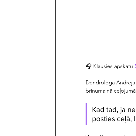
maijs/jūnijs 2023
🎧 Klausies apskatu 
Dendrologa Andreja S
brīnumainā ceļojumā 
Kad tad, ja ne
posties ceļā,