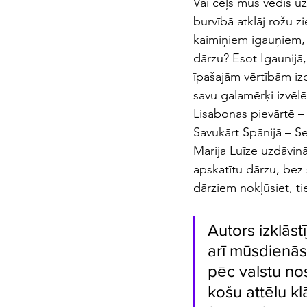
Vai ceļš mūs vedīs uz
burvībā atklāj rožu 
kaimiņiem igauņiem, 
dārzu? Esot Igaunijā
īpašajām vērtībām iz
savu galamērķi izvēl
Lisabonas pievārtē –
Savukārt Spānijā – S
Marija Luīze uzdāvinā
apskatītu dārzu, bez 
dārziem nokļūsiet, ti
Autors izklāst
arī mūsdienās.
pēc valstu no
košu attēlu kl