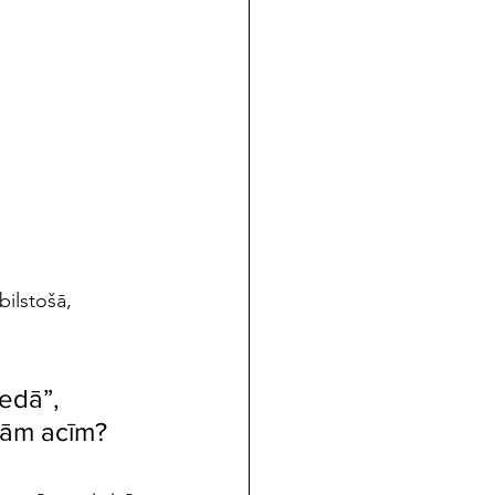
ilstošā, 
edā”, 
vām acīm? 