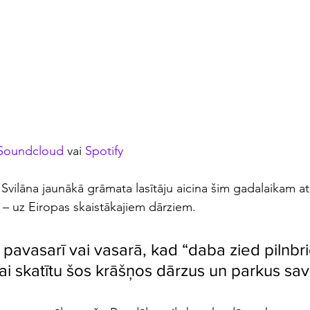
Soundcloud
 vai 
Spotify
vilāna jaunākā grāmata lasītāju aicina šim gadalaikam atb
– uz Eiropas skaistākajiem dārziem. 
 pavasarī vai vasarā, kad “daba zied pilnbri
 lai skatītu šos krāšņos dārzus un parkus sa