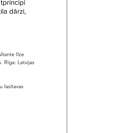
principi 
la dārzi, 
ltante Ilze 
 Rīga: Latvijas 
lasītavas 