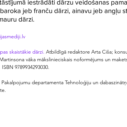
stāstījumā iestrādāti dārzu veidošanas pamat
baroka jeb franču dārzi, ainavu jeb angļu sti
 mauru dārzi. 
ijasmediji.lv
pas skaistākie dārzi. 
Atbildīgā redaktore Arta Ciša; konsu
 Martinsona vāka mākslinieciskais noformējums un makets.
p. ISBN 9789934293030.
 Pakalpojumu departamenta Tehnoloģiju un dabaszinātņu 
te.