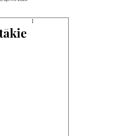
pielāgotā lasītava
tākie
augusts 2025
jūlijs 2025
novembris 2024
rīlis 2024
ijs/augusts 2023