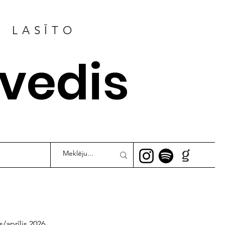
R LASĪTO
ļvedis
s/aprīlis 2026