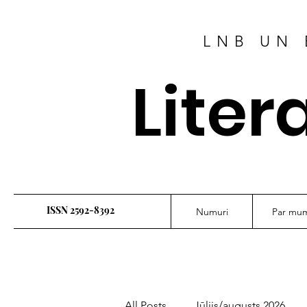
LNB UN 
Liter
ISSN 2592-8392
Numuri
Par mu
All Posts
Jūlijs/augusts 2026