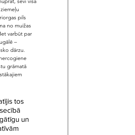
uprāt, sevi visā 
 ziemeļu 
iorgas pils 
ena no muižas 
et varbūt par 
ugālē – 
isko dārzu. 
 hercogiene 
istu grāmatā 
istākajiem 
ījis tos 
 secībā 
gātīgu un 
atīvām 