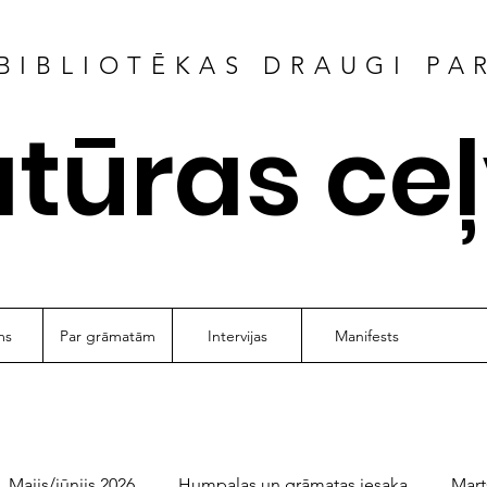
BIBLIOTĒKAS DRAUGI PA
atūras ce
ms
Par grāmatām
Intervijas
Manifests
Maijs/jūnijs 2026
Humpalas un grāmatas iesaka
Mart