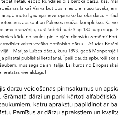
 tepat netālu esošo Rundāles pils baroka dārzu, kas, man
ziedēšanas laikā? Vai varbūt dosimies pie mūsu tuvākajiem
lai apbrīnotu Igaunijas ievērojamāko baroka dārzu – Kadr
, ieteicams apskatīt arī Palmses muižas kompleksu. Kā vi
ceļama oranžērija, kurā šobrīd audzē ap 130 augu sugu. B
ēsimies kādu no saules pielietajām dienvidu zemēm? Port
 atradīsiet valsts vecāko botānisko dārzu – Ažudas Botān
eviljā – Marijas Luīzes dārzu, kuru 1893. gadā Monpensjē
ja pilsētai publiskai lietošanai. Īpaši daudz apburoši ska
šaubām, mūs sagaida arī Itālijā. Lai kuros no Eiropas ska
e neatstās vienaldzīgu! 
ījis dārzu veidošanās pirmsākumus un apskat
 Grāmatā dārzi un parki kārtoti alfabētiskā
saukumiem, katru aprakstu papildinot ar ba
āstu. Pamīšus ar dārzu aprakstiem un kvalit