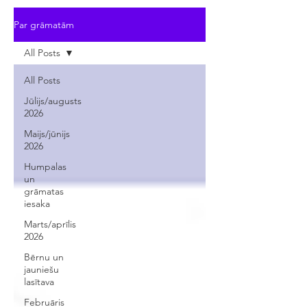
Par grāmatām
All Posts
All Posts
Jūlijs/augusts
2026
Maijs/jūnijs
2026
Humpalas
un
grāmatas
iesaka
Marts/aprīlis
2026
Bērnu un
jauniešu
lasītava
Februāris