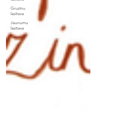
Gruzīnu
lasītava
Jaunumu
lasītava