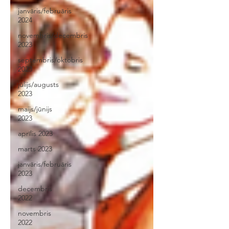
janvāris/februāris
2024
novembris/decembris
2023
septembris/oktobris
2023
jūlijs/augusts
2023
maijs/jūnijs
2023
aprīlis 2023
marts 2023
janvāris/februāris
2023
decembris
2022
novembris
2022