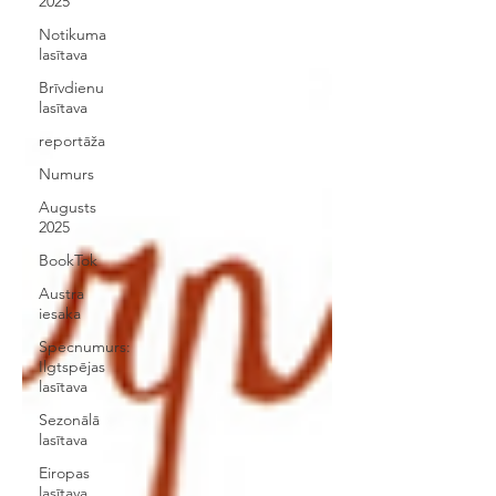
2025
Notikuma
lasītava
Brīvdienu
lasītava
reportāža
Numurs
Augusts
2025
BookTok
Austra
iesaka
Specnumurs:
Ilgtspējas
lasītava
Sezonālā
lasītava
Eiropas
lasītava