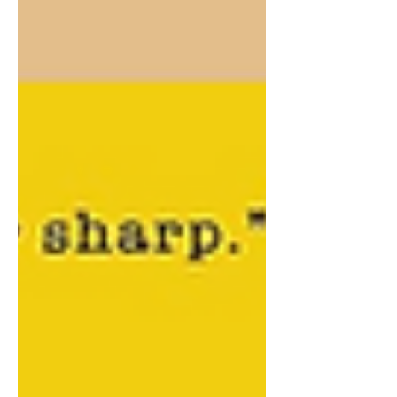
vietas pasvītrot, atzīmēt ar izsaukuma
zīmēm un "ietetovēt" smadzenēs. Jo,
šķi