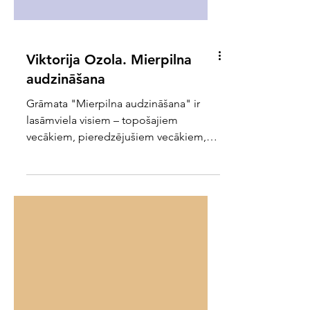
Viktorija Ozola. Mierpilna
audzināšana
Grāmata "Mierpilna audzināšana" ir
lasāmviela visiem – topošajiem
vecākiem, pieredzējušiem vecākiem,
bērnu radiniekiem, kas vēlas piedalīties
bērnu audzināšanā, un cilvēkiem, kuri
ar bērniem strādā ikdienā. Tajā
apkopoti padomi un ieteikumi tam, kā
runāt ar jauno cilvēku, kurš vēlas zināt
un saprast visu, taču nespēj valdīt pār
impulsiem, ko izjūt. Lasot grāmatu,
man bieži gribējās daudzas grāmatas