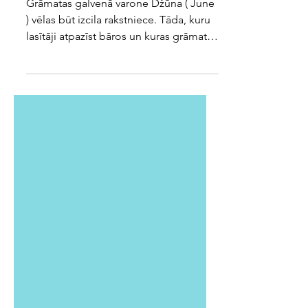
R. H. Kuang. Yellowface
Grāmatas galvenā varone Džūna ( June
) vēlas būt izcila rakstniece. Tāda, kuru
lasītāji atpazīst bāros un kuras grāmatas
lepni gozējas...