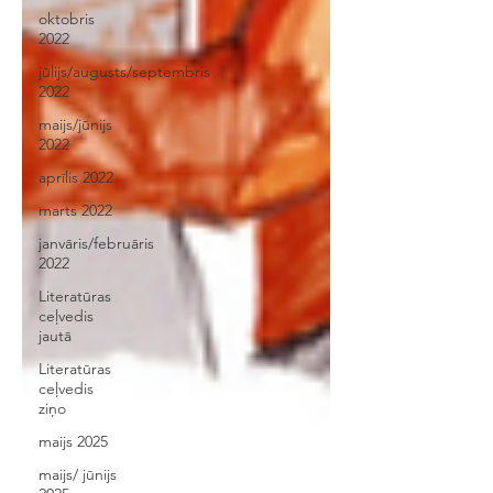
oktobris
2022
jūlijs/augusts/septembris
2022
maijs/jūnijs
2022
aprīlis 2022
marts 2022
janvāris/februāris
2022
Literatūras
ceļvedis
jautā
Literatūras
ceļvedis
ziņo
maijs 2025
maijs/ jūnijs