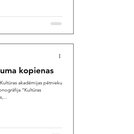
juma kopienas
s Kultūras akadēmijas pētnieku
onogrāfija “Kultūras
,...