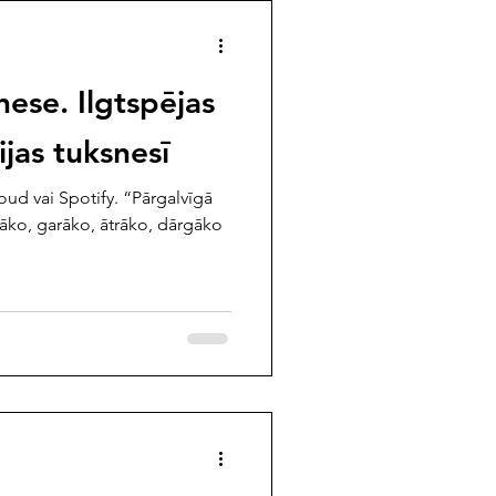
ese. Ilgtspējas
jas tuksnesī
ud vai Spotify. “Pārgalvīgā
lāko, garāko, ātrāko, dārgāko