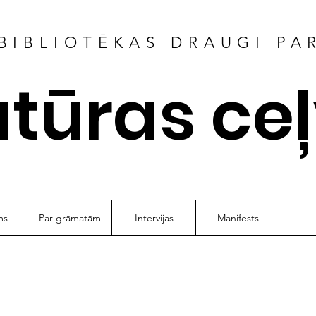
BIBLIOTĒKAS DRAUGI PA
atūras ce
ms
Par grāmatām
Intervijas
Manifests