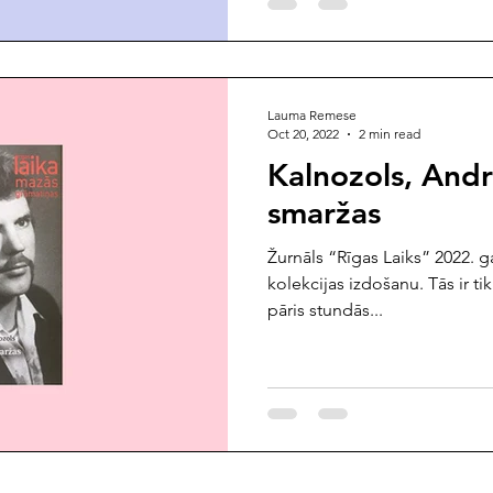
Lauma Remese
Oct 20, 2022
2 min read
Kalnozols, Andr
smaržas
Žurnāls “Rīgas Laiks” 2022. 
kolekcijas izdošanu. Tās ir tik
pāris stundās...