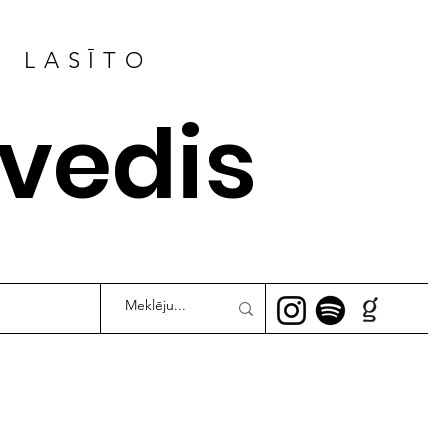
R LASĪTO
ļvedis