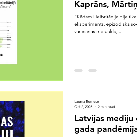
Kaprāns, Mārtiņš
“Kādam Lielbritānija bija tika
eksperiments, epizodiska soc
varēšanas mēraukla,...
Lauma Remese
Oct 2, 2023
2 min read
Latvijas mediju
gada pandēmija