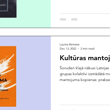
Lauma Remese
Dec 13, 2022
2 min read
Kultūras manto
Šoruden klajā nākusi Latvija
grupas kolektīvi izstrādātā m
mantojuma kopienas: prakses