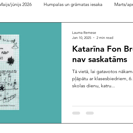
Maijs/jūnijs 2026
Humpalas un grāmatas iesaka
Marts/apr
bruāris 2026
decembris/ janvāris
Bukera lasītava
pi
Lauma Remese
Jan 10, 2025
2 min read
Katarīna Fon Br
dijpratība 2025
ilgtspēja 2025
septembris 2025
aug
nav saskatāms
Tā vietā, lai gatavotos nākam
is 2025
janvāris/februāris 2025
decembris 2024
nove
pļāpātu ar klasesbiedriem, 6.
skolas dienu, katru...
ijs/jūlijs 2024
maijs 2024
marts/aprīlis 2024
janvāris
septembris/oktobris 2023
jūlijs/augusts 2023
maijs/jūnijs