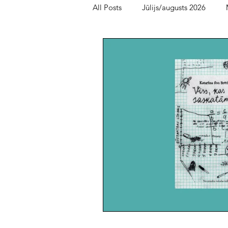
All Posts
Jūlijs/augusts 2026
Bērnu un jauniešu lasītava
Fe
oktobris/novembris 2025
me
maijs/jūnijs 2025
marts/aprīl
augusts/septembris 2024
jūn
novembris/decembris 2023