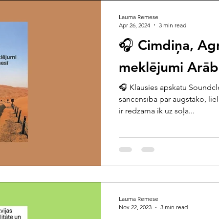
Lauma Remese
Apr 26, 2024
3 min read
🎧 Cimdiņa, Agn
meklējumi Arābi
🎧 Klausies apskatu Soundclo
sāncensība par augstāko, lie
ir redzama ik uz soļa...
Lauma Remese
Nov 22, 2023
3 min read