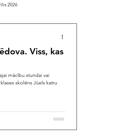
īlis 2026
elāgotā lasītava
ēdova. Viss, kas
usts 2025
jūlijs 2025
ajai mācību stundai vai
mbris 2024
oktobris 2024
 klases skolēns Jūels katru
/februāris 2024
 2023