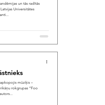
andēmijas un tās radītās
atvijas Universitātes
nti...
āstnieks
 apkopojis mūziķis –
erikāņu rokgrupas “Foo
utors...