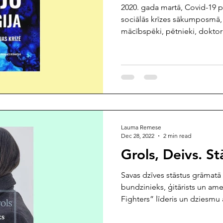
2020. gada martā, Covid-19 p
sociālās krīzes sākumposmā, L
mācībspēki, pētnieki, doktora
Lauma Remese
Dec 28, 2022
2 min read
Grols, Deivs. St
Savas dzīves stāstus grāmatā
bundzinieks, ģitārists un am
Fighters” līderis un dziesmu a