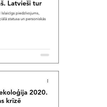
. Latvieši tur
i īslaicīgs piedzīvojums,
iālā statusa un personiskās
 ekoloģija 2020.
s krīzē