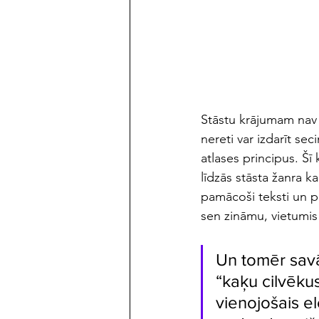
maijs/jūnijs 2023
Stāstu krājumam nav n
nereti var izdarīt sec
atlases principus. Šī
līdzās stāsta žanra k
pamācoši teksti un pār
sen zināmu, vietumis
Un tomēr savā
“kaķu cilvēkus
vienojošais el