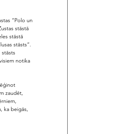
ustas “Polo un 
ustas stāstā 
les stāstā 
lusas stāsts”. 
 stāsts 
visiem notika 
mēģinot 
ēm zaudēt, 
ērniem, 
, ka beigās, 