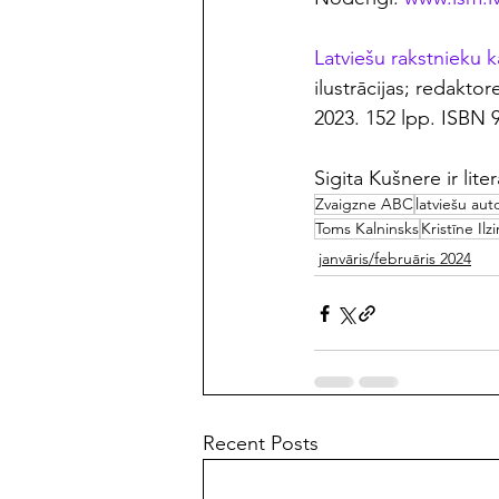
Latviešu rakstnieku k
ilustrācijas; redakto
2023. 152 lpp. ISBN 
Sigita Kušnere ir lit
Zvaigzne ABC
latviešu aut
Toms Kalninsks
Kristīne Ilz
janvāris/februāris 2024
Recent Posts