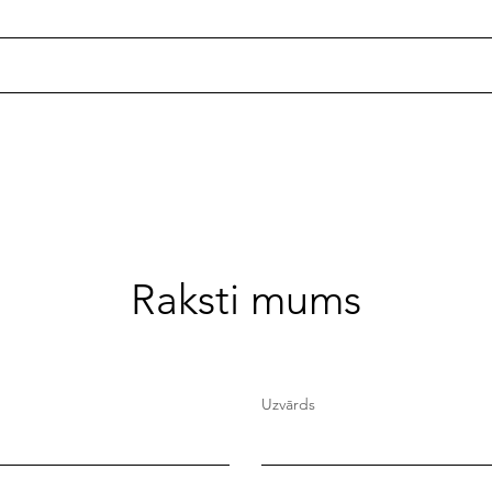
Literatūras ceļvedis jautā
Ieva
dizainerei Dainai Ēķei
janv
Raksti mums
Uzvārds