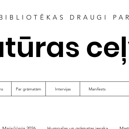
BIBLIOTĒKAS DRAUGI PA
atūras ce
ms
Par grāmatām
Intervijas
Manifests
Maijs/jūnijs 2026
Humpalas un grāmatas iesaka
Mart