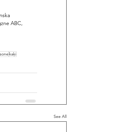
nska 
igzne ABC, 
msone
kaķi
See All