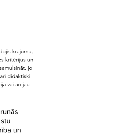
dojis krājumu, 
s kritērijus un 
samulsināt, jo 
rī didaktiski 
ā vai arī jau 
runās 
stu 
nība un 