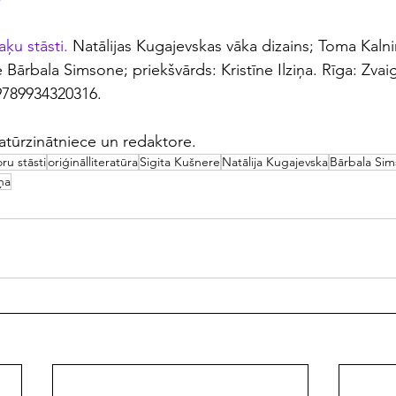
aķu stāsti.
 Natālijas Kugajevskas vāka dizains; Toma Kalni
re Bārbala Simsone; priekšvārds: Kristīne Ilziņa. Rīga: Zva
9789934320316.
eratūrzinātniece un redaktore.
oru stāsti
oriģinālliteratūra
Sigita Kušnere
Natālija Kugajevska
Bārbala Si
iņa