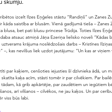
 skumju. 
ribētos izcelt Ilzes Eņģeles stāstu “Randiņš” un Zanes Z
r kāda saistība ar blusām. Vienā gadījumā tieša – Zanes Z
a blusa, bet pati blusu princese Trūdija. Toties Ilzes Eņģe
 daba atsauc atmiņā Jāņa Ezeriņa lielisko noveli “Kādas b
uztverams krājuma noslēdzošais darbs – Kristīnes Ilziņas
” –, kas nevilšus liek uzdot jautājumu: “Un kas ar viņiem 
akstīti par kaķiem, cenšoties iejusties šī dzīvnieka ādā, un 
s skatīta kaķa acīm, stāsti tomēr ir par cilvēkiem. Par bail
e tādam, kā grib apkārtējie, par zaudētiem un iegūtiem b
anos, arī vilšanos – cilvēkos, ne jau kaķos. Un par cerību
r viss būs labi.
v