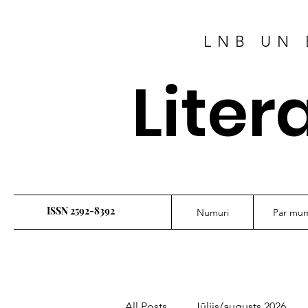
LNB UN 
Liter
ISSN 2592-8392
Numuri
Par mu
All Posts
Jūlijs/augusts 2026