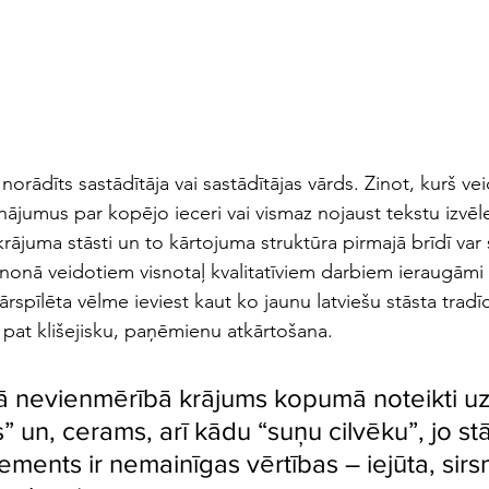
orādīts sastādītāja vai sastādītājas vārds. Zinot, kurš vei
inājumus par kopējo ieceri vai vismaz nojaust tekstu izvēle
 krājuma stāsti un to kārtojuma struktūra pirmajā brīdī var 
anonā veidotiem visnotaļ kvalitatīviem darbiem ieraugāmi a
spīlēta vēlme ieviest kaut ko jaunu latviešu stāsta tradīcij
 pat klišejisku, paņēmienu atkārtošana. 
 nevienmērībā krājums kopumā noteikti uz
” un, cerams, arī kādu “suņu cilvēku”, jo stā
ements ir nemainīgas vērtības – iejūta, sirs