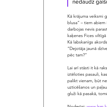
nedaudz gaišu
Kā krājuma veiksmi g
blusa” – tiem abiem i
darbojas nevis parast
kaķenes Fices viltīgā
Kā labskanīgs akords 
“Dejotāja jaunā dzīve
pēc tam?”
Lai arī stāsti it kā r
iztēloties pasauli, ka
palikt vienam, būt n
uzticēšanos un paļauš
gluži kā pasakā, tomē
Noderīgi: 
www.lsm.l