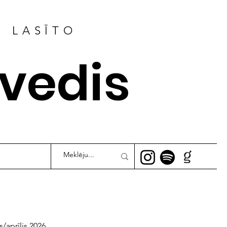
R LASĪTO
ļvedis
s/aprīlis 2026