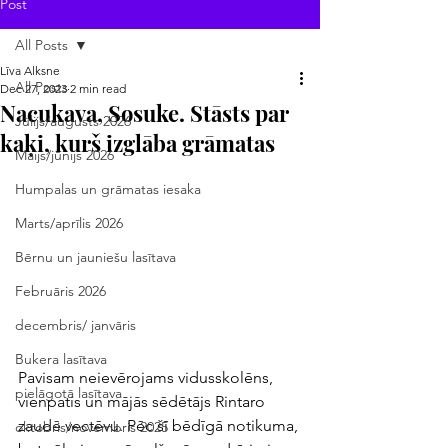
Post
All Posts
Līva Alksne
All Posts
Dec 27, 2023
2 min read
Nacukava, Sosuke. Stāsts par
Jūlijs/augusts 2026
kaķi, kurš izglāba grāmatas
Maijs/jūnijs 2026
Humpalas un grāmatas iesaka
Marts/aprīlis 2026
Bērnu un jauniešu lasītava
Februāris 2026
decembris/ janvāris
Bukera lasītava
Pavisam neievērojams vidusskolēns, 
pielāgotā lasītava
vienpatis un mājās sēdētājs Rintaro 
zaudē vectēvu. Pēc šī bēdīgā notikuma, 
oktobris/novembris 2025