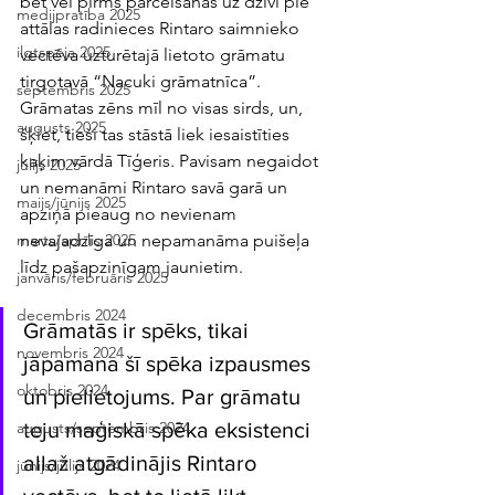
bet vēl pirms pārcelšanās uz dzīvi pie 
medijpratība 2025
attālas radinieces Rintaro saimnieko 
ilgtspēja 2025
vectēva uzturētajā lietoto grāmatu 
tirgotavā “Nacuki grāmatnīca”. 
septembris 2025
Grāmatas zēns mīl no visas sirds, un, 
augusts 2025
šķiet, tieši tas stāstā liek iesaistīties 
kaķim vārdā Tīģeris. Pavisam negaidot 
jūlijs 2025
un nemanāmi Rintaro savā garā un 
maijs/jūnijs 2025
apziņā pieaug no nevienam 
nevajadzīga un nepamanāma puišeļa 
marts/aprīlis 2025
līdz pašapzinīgam jaunietim. 
janvāris/februāris 2025
decembris 2024
Grāmatās ir spēks, tikai 
novembris 2024
jāpamana šī spēka izpausmes 
oktobris 2024
un pielietojums. Par grāmatu 
teju maģiskā spēka eksistenci 
augusts/septembris 2024
allaž atgādinājis Rintaro 
jūnijs/jūlijs 2024