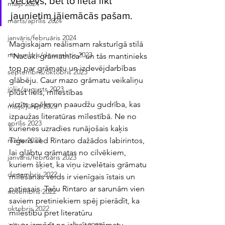
vectēvs, bet to lietā likt 
maijs 2024
jaunietim jāiemācās pašam.
marts/aprīlis 2024
janvāris/februāris 2024
Maģiskajam reālismam raksturīgā stilā 
novembris/decembris 2023
“Nacuki grāmatnīca” un tās mantinieks 
top par grāmatu un izdevējdarbības 
septembris/oktobris 2023
glābēju. Caur mazo grāmatu veikaliņu 
jūlijs/augusts 2023
plūst liels, mīlestības
virzīts spēks un paaudžu gudrība, kas 
maijs/jūnijs 2023
izpaužas literatūras mīlestībā. Ne no 
aprīlis 2023
kurienes uzradies runājošais kaķis 
Tīģeris ved Rintaro dažādos labirintos, 
marts 2023
lai glābtu grāmatas no cilvēkiem, 
janvāris/februāris 2023
kuriem šķiet, ka viņu izvelētais grāmatu 
decembris 2022
mīlēšanas veids ir vienīgais īstais un 
patiesais. Taču Rintaro ar sarunām vien 
novembris 2022
saviem pretiniekiem spēj pierādīt, ka 
oktobris 2022
mīlestību pret literatūru
nevar izmērīt ne izlasīto grāmatu 