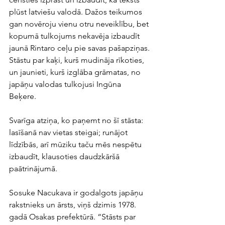
plūst latviešu valodā. Dažos teikumos 
gan novēroju vienu otru neveiklību, bet 
kopumā tulkojums nekavēja izbaudīt 
jaunā Rintaro ceļu pie savas pašapziņas. 
Stāstu par kaķi, kurš mudināja rīkoties, 
un jaunieti, kurš izglāba grāmatas, no 
japāņu valodas tulkojusi Ingūna 
Beķere. 
Svarīga atziņa, ko paņemt no šī stāsta: 
lasīšanā nav vietas steigai; runājot 
līdzībās, arī mūziku taču mēs nespētu 
izbaudīt, klausoties daudzkāršā 
paātrinājumā.
Sosuke Nacukava ir godalgots japāņu 
rakstnieks un ārsts, viņš dzimis 1978. 
gadā Osakas prefektūrā. “Stāsts par 