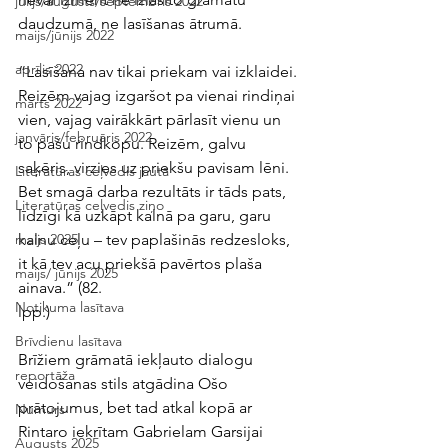
jūlijs/augusts/septembris 2022
daudzumā, ne lasīšanas ātrumā.
maijs/jūnijs 2022
aprīlis 2022
“Lasīšana nav tikai priekam vai izklaidei. 
Reizēm vajag izgaršot pa vienai rindiņai 
marts 2022
vien, vajag vairākkārt pārlasīt vienu un 
janvāris/februāris 2022
to pašu rindkopu. Reizēm, galvu 
saķēris, virzies uz priekšu pavisam lēni. 
Literatūras ceļvedis jautā
Bet smagā darba rezultāts ir tāds pats, 
Literatūras ceļvedis ziņo
līdzīgi kā uzkāpt kalnā pa garu, garu 
kalnu ceļu – tev paplašinās redzesloks, 
maijs 2025
it kā tev acu priekšā pavērtos plaša 
maijs/ jūnijs 2025
ainava.” (82.
Notikuma lasītava
lpp.)
Brīvdienu lasītava
Brīžiem grāmatā iekļauto dialogu 
reportāža
veidošanas stils atgādina Ošo 
prātojumus, bet tad atkal kopā ar 
Numurs
Rintaro iekrītam Gabrielam Garsijai 
Augusts 2025