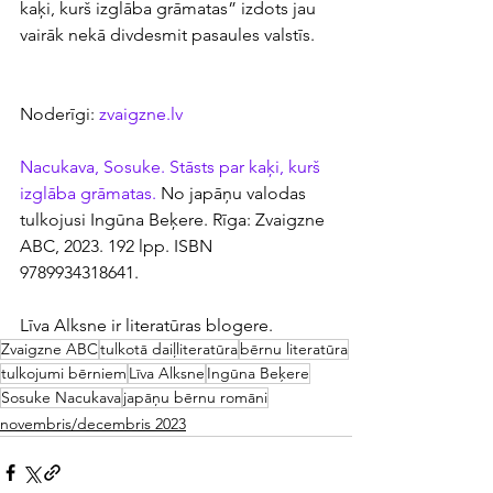
kaķi, kurš izglāba grāmatas” izdots jau 
vairāk nekā divdesmit pasaules valstīs.
Noderīgi: 
zvaigzne.lv
Nacukava, Sosuke. Stāsts par kaķi, kurš 
izglāba grāmatas.
 No japāņu valodas 
tulkojusi Ingūna Beķere. Rīga: Zvaigzne 
ABC, 2023. 192 lpp. ISBN 
9789934318641.
Līva Alksne ir literatūras blogere.
Zvaigzne ABC
tulkotā daiļliteratūra
bērnu literatūra
tulkojumi bērniem
Līva Alksne
Ingūna Beķere
Sosuke Nacukava
japāņu bērnu romāni
novembris/decembris 2023