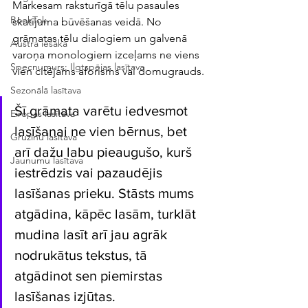
Markesam raksturīgā tēlu pasaules 
BookTok
skatījuma būvēšanas veidā. No 
grāmatas tēlu dialogiem un galvenā 
Austra iesaka
varoņa monologiem izceļams ne viens 
Specnumurs: Ilgtspējas lasītava
vien citējams aforisms vai domugrauds.
Sezonālā lasītava
Šī grāmata varētu iedvesmot 
Eiropas lasītava
lasīšanai ne vien bērnus, bet 
Gruzīnu lasītava
arī dažu labu pieaugušo, kurš 
Jaunumu lasītava
iestrēdzis vai pazaudējis 
lasīšanas prieku. Stāsts mums 
atgādina, kāpēc lasām, turklāt 
mudina lasīt arī jau agrāk 
nodrukātus tekstus, tā 
atgādinot sen piemirstas 
lasīšanas izjūtas.