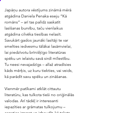
Japāņu autora vēstījums zināmā mērā 
atgādina Daniela Penaka eseju “Kā 
romāns” – arī tas palīdz saskatīt 
lasīšanas burvību, taču vienlaikus 
atgādina cilvēka tiesības nelasīt. 
Savukārt gados jaunāki lasītāji te var 
smelties iedvesmu tālākai lasāmvielai, 
lai piedzīvotu brīnišķīgo literatūras 
spēku un ielaistu savā sirdī mīlestību. 
Tu neesi nevajadzīgs – allaž atradīsies 
kāds mērķis, uz kuru tiekties, vai veids, 
kā parādīt savu spēku un zināšanas.
Vienmēr patīkami atklāt cittautu 
literatūru, kas tulkota tieši no oriģinālās 
valodas. Arī tādēļ ir interesanti 
iepazīties ar grāmatas tulkojumu – 
censties izprast un izbaudīt, kā teksts 