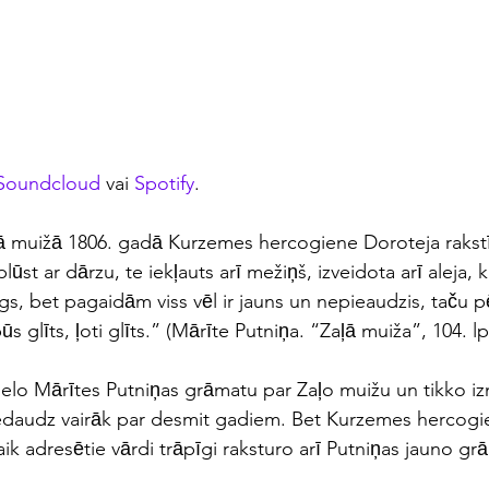
Soundcloud
 vai 
Spotify
.
ajā muižā 1806. gadā Kurzemes hercogiene Doroteja rakstīj
̄st ar dārzu, te iekļauts arī mežiņš, izveidota arī aleja,
nīgs, bet pagaidām viss vēl ir jauns un nepieaudzis, taču p
glīts, ļoti glīts.” (Mārīte Putniņa. “Zaļā muiža”, 104. l
lielo Mārītes Putniņas grāmatu par Zaļo muižu un tikko i
i nedaudz vairāk par desmit gadiem. Bet Kurzemes hercog
 adresētie vārdi trāpīgi raksturo arī Putniņas jauno grā