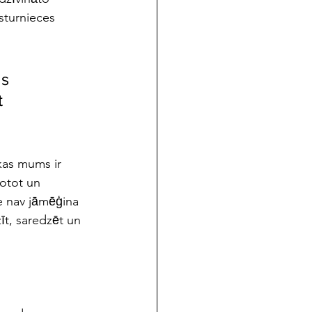
̄sturnieces 
as 
t 
 kas mums ir 
rotot un 
re nav jāmēģina 
īt, saredzēt un 