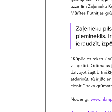
uzzinām Zaļenieku K
Mārītes Putniņas grā
Zaļenieku pils
piemineklis. Ir 
ieraudzīt, izpēt
“Kāpēc es rakstu? Vē
visapkārt. Grāmatas 
dzīvojot šajā brīniš
atdarināt, tā ir jāci
cienīt,” saka grāmat
Noderīgi: 
www.nkmp.