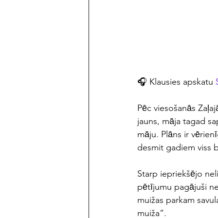
maijs/jūnijs 2023
🎧 Klausies apskatu 
Pēc viesošanās Zaļ
jauns, māja tagad saplu
māju. Plāns ir vērie
desmit gadiem viss būs 
Starp iepriekšējo ne
pētījumu pagājuš
muižas parkam savulaik
muiža”.