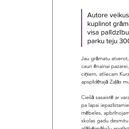
Autore veikusi
kuplinot grāmat
visa palīdzību
parku teju 300 
Jau grāmatu atverot, 
cauri ēnainai pazarei
ciņiem, atliecam Kur
apspīdētajā Zaļās m
Ciešā sasaistē ar va
pa lapai iepazīstami
mēbeles, apbrīnojam
skolas gadu desmitu 
glābējmākslu apgūst