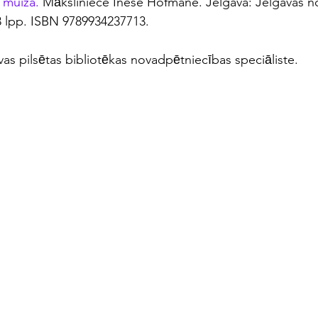
̄ muiža. 
Māksliniece Inese Hofmane. Jelgava: Jelgavas n
58 lpp. ISBN 9789934237713.
s pilsētas bibliotēkas novadpētniecības speciāliste.