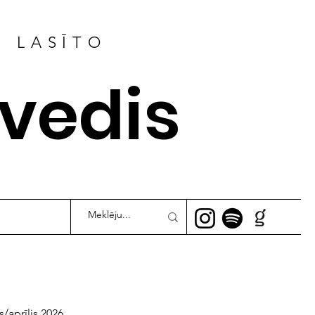
R LASĪTO
ļvedis
s/aprīlis 2026