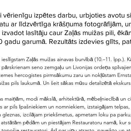
 vērienīgu izpētes darbu, urbjoties avotu s
u ar līdzvērtīga krāšņuma fotogrāfijām, un
 izvadot lasītāju caur Zaļās muižas pili, ēka
gadu garumā. Rezultāts izdevies glīts, pat l
ieslīgstam Zaļās muižas ainavas burvībā (10.–11. lpp.). 
, pārskrienam seno zemgaļu un Livonijas ordeņa spīvajie
zemes hercogistes pirmsākumu zaru un nokļūstam Ernsta
uižas pils laukumā. Un šeit sākas mūsu detalizētā ekskurs
ras maiņām, modi mākslā, arhitektūrā, mēbeļniecībā un c
es ar pils īpašniekiem un nomniekiem, izstaigājam telpas,
 gleznas, izcilājam priekšmetus, apmetam loku pa parku,
atstātām pēdām un piestājam Restauratoru namā, kur 
 topošie restauratori. Arī par viņu atrasto, paveikto un atd