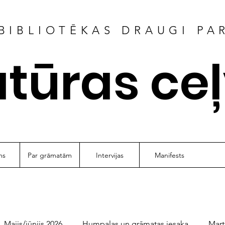
BIBLIOTĒKAS DRAUGI PA
atūras ce
ms
Par grāmatām
Intervijas
Manifests
Maijs/jūnijs 2026
Humpalas un grāmatas iesaka
Mart