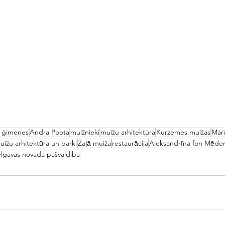
n ģimenes
Andra Poota
muižnieki
muižu arhitektūra
Kurzemes muižas
Mārī
uižu arhitektūra un parki
Zaļā muiža
restaurācija
Aleksandrīna fon Mēd
elgavas novada pašvaldība