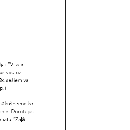
a: “Viss ir 
 kas ved uz 
ēc sešiem vai 
pp.)
znākušo smalko 
ienes Dorotejas 
matu “Zaļā 