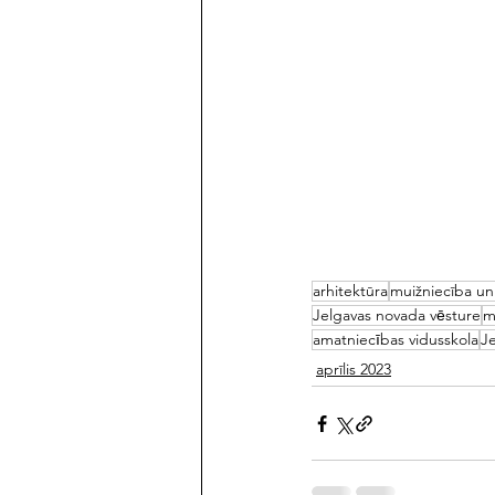
arhitektūra
muižniecība u
Jelgavas novada vēsture
m
amatniecības vidusskola
J
aprīlis 2023