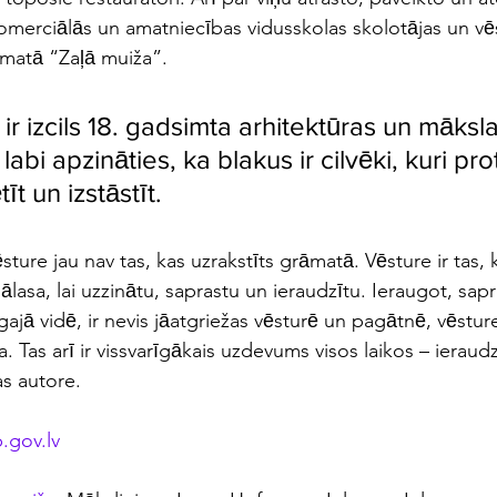
omerciālās un amatniecības vidusskolas skolotājas un ve
matā “Zaļā muiža”.
 ir izcils 18. gadsimta arhitektūras un māksl
labi apzināties, ka blakus ir cilvēki, kuri pro
īt un izstāstīt.
sture jau nav tas, kas uzrakstīts grāmatā. Vēsture ir tas,
jālasa, lai uzzinātu, saprastu un ieraudzītu. Ieraugot, sap
ķīgajā vidē, ir nevis jāatgriežas vēsturē un pagātnē, vēstu
ena. Tas arī ir vissvarīgākais uzdevums visos laikos – ieraudz
as autore.
gov.lv