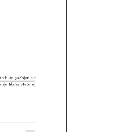
te Putniņa
Zaļenieki
ema
mākslas vēsture