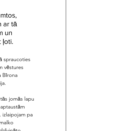
imtos, 
 ar tā 
̄m un 
̧oti.
Kā spraucoties 
m vēstures 
 Bīrona 
ija.
itās jomās lapu 
 aptaustām 
 izlaipojam pa 
smalko 
zīvināto 