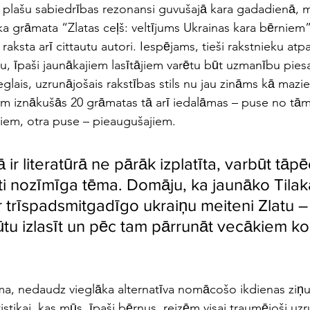
ši plašu sabiedrības rezonansi guvušajā kara gadadienā, 
a grāmata “Zlatas ceļš: veltījums Ukrainas kara bērniem”.
aksta arī cittautu autori. Iespējams, tieši rakstnieku atpa
 īpaši jaunākajiem lasītājiem varētu būt uzmanību piesa
glais, uzrunājošais rakstības stils nu jau zināms kā mazie
z šim iznākušās 20 grāmatas tā arī iedalāmas – puse no tā
̄jiem, otra puse – pieaugušajiem. 
 ir literatūrā ne pārāk izplatīta, varbūt tāpē
i nozīmīga tēma. Domāju, ka jaunāko Tilak
 trīspadsmitgadīgo ukraiņu meiteni Zlatu –
̄tu izlasīt un pēc tam pārrunāt vecākiem kop
icama, nedaudz vieglāka alternatīva nomācošo ikdienas ziņu
istikai, kas mūs, īpaši bērnus, reizēm visai traumējoši uz