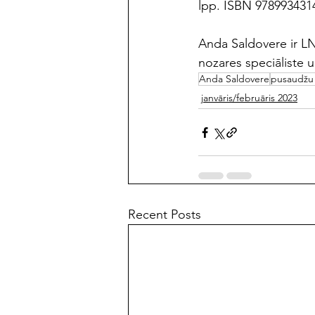
lpp. ISBN 978993431
Anda Saldovere ir LNB
nozares speciāliste 
Anda Saldovere
pusaudžu 
janvāris/februāris 2023
Recent Posts