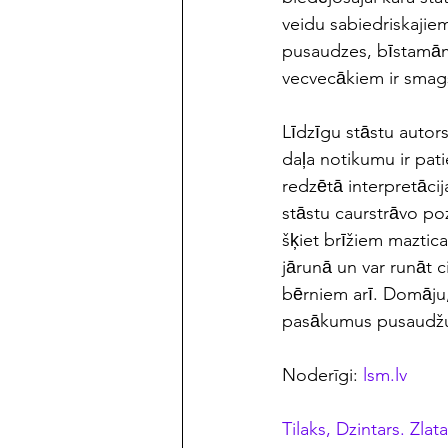
veidu sabiedriskajiem 
pusaudzes, bīstamām 
vecvecākiem ir smags,
Līdzīgu stāstu autors
daļa notikumu ir pati
redzētā interpretācija
stāstu caurstrāvo po
šķiet brīžiem mazti
jārunā un var runāt
bērniem arī. Domāju,
pasākumus pusaudžu 
Noderīgi: 
lsm.lv
Tilaks, Dzintars. Zlata