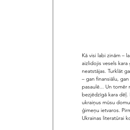
maijs/jūnijs 2023
Kā visi labi zinām – l
aizlidojis vesels kara
neatstājas. Turklāt g
– gan finansiālu, gan 
pasaulē... Un tomēr m
bezjēdzīgā kara dēl
ukraiņus mūsu domu u
ģimeņu ietvaros. Pir
Ukrainas literatūrai k