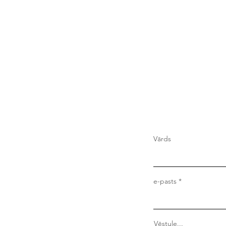
Vārds
e-pasts
Vēstule...