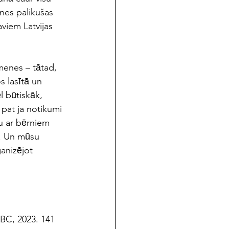
nes palikušas 
aviem Latvijas 
imenes – tātad, 
lasītā un 
l būtiskāk, 
, pat ja notikumi 
ru ar bērniem 
u. Un mūsu 
anizējot 
ABC, 2023. 141 