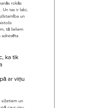
manās rokās 
 Un tas ir labi,
zīstamība un 
istošs 
m, tā lieliem 
m adresēta 
c, ka tik 
a 
 
ā ar viņu 
 sižetiem un 
runā caur visu 