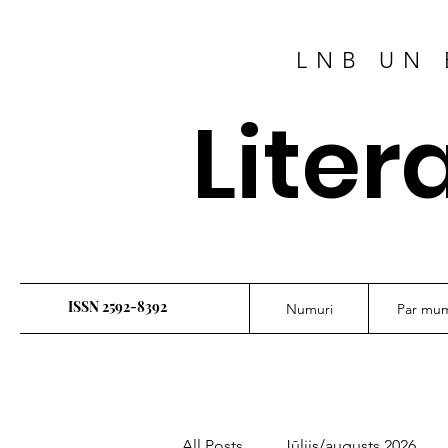
LNB UN 
Liter
ISSN 2592-8392
Numuri
Par mu
All Posts
Jūlijs/augusts 2026