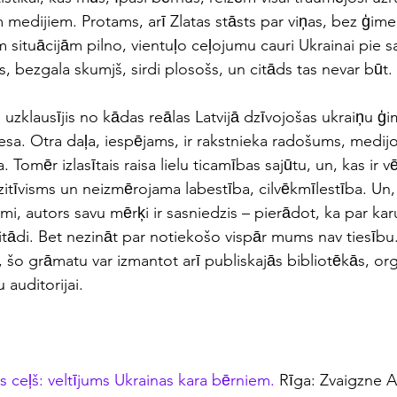
medijiem. Protams, arī Zlatas stāsts par viņas, bez ģime
situācijām pilno, vientuļo ceļojumu cauri Ukrainai pie s
 bezgala skumjš, sirdi plosošs, un citāds tas nevar būt. 
 uzklausījis no kādas reālas Latvijā dzīvojošas ukraiņu ģ
esa. Otra daļa, iespējams, ir rakstnieka radošums, medijos 
. Tomēr izlasītais raisa lielu ticamības sajūtu, un, kas ir vē
zitīvisms un neizmērojama labestība, cilvēkmīlestība. Un
cami, autors savu mērķi ir sasniedzis – pierādot, ka par ka
 citādi. Bet nezināt par notiekošo vispār mums nav tiesīb
 šo grāmatu var izmantot arī publiskajās bibliotēkās, org
auditorijai.
s ceļš: veltījums Ukrainas kara bērniem.
 Rīga: Zvaigzne 