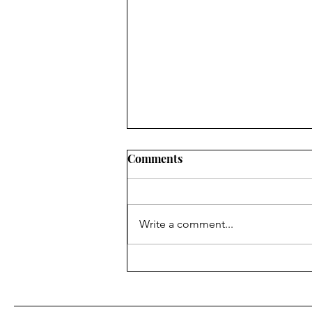
Comments
Write a comment...
Ievadraksts:
janvāris/februāris 2023