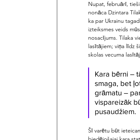
Nupat, februārī, tie
nonāca Dzintara Tilak
ka par Ukrainu tagad r
izteiksmes veids mūsu,
nosacījums. Tilaka vie
lasītājiem; viņa līd
skolas vecuma lasīta
Kara bērni – tā
smaga, bet ļot
grāmatu – par
vispareizāk bu
pusaudžiem. 
Šī varētu būt iete
biedējošajai kara stat