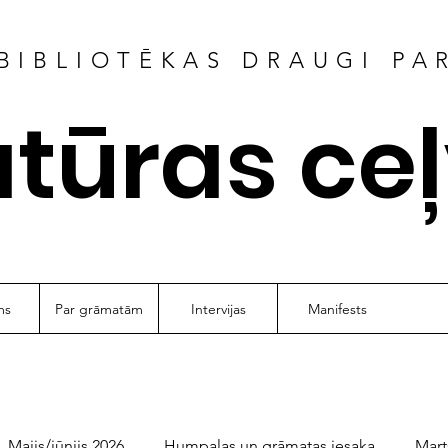
BIBLIOTĒKAS DRAUGI PA
atūras ce
ms
Par grāmatām
Intervijas
Manifests
Maijs/jūnijs 2026
Humpalas un grāmatas iesaka
Mart