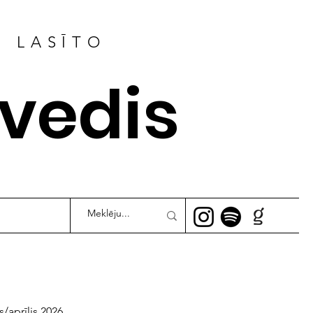
R LASĪTO
ļvedis
s/aprīlis 2026