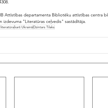
4308.
 Attīstības departamenta Bibliotēku attīstības centra bib
un izdevuma "Literatūras ceļvedis" sastādītāja.
literatūra
karš Ukrainā
Dzintars Tilaks