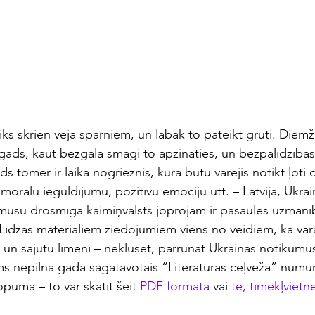
aiks skrien vēja spārniem, un labāk to pateikt grūti. Diemže
 gads, kaut bezgala smagi to apzināties, un bezpalīdzības 
ads tomēr ir laika nogrieznis, kurā būtu varējis notikt ļoti
morālu ieguldījumu, pozitīvu emociju utt. – Latvijā, Ukrain
ūsu drosmīgā kaimiņvalsts joprojām ir pasaules uzmanības
̧. Līdzās materiāliem ziedojumiem viens no veidiem, kā var
n sajūtu līmenī – neklusēt, pārrunāt Ukrainas notikumus
ms nepilna gada sagatavotais “Literatūras ceļveža” numurs 
opumā – to var skatīt šeit
 PDF formātā
 vai 
te, tīmekļvietne