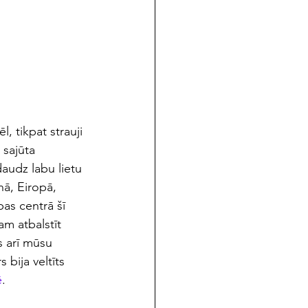
̄l, tikpat strauji 
sajūta 
 daudz labu lietu 
ā, Eiropā, 
 centrā šī 
am atbalstīt 
 arī mūsu 
bija veltīts 
̄
.