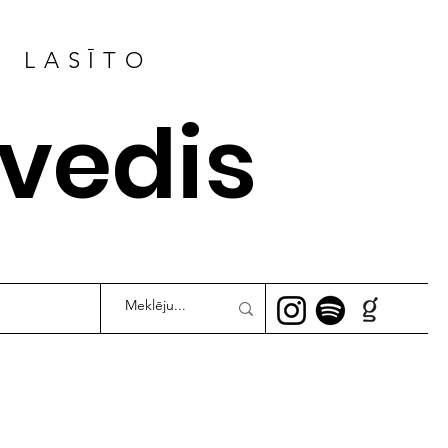
R LASĪTO
ļvedis