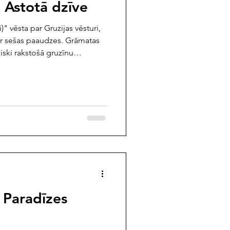
. Astotā dzīve
)" vēsta par Gruzijas vēsturi,
er sešas paaudzes. Grāmatas
ciski rakstošā gruzīnu
zimusi 1983. gadā Tbilisi),
a režisore un romānu autore.
tas eposs "Astotā dzīve", ko
ā, ir pārtulkots daudzās
tiski atzītu darbu. Par savu
. Paradīzes