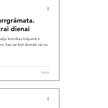
urrgrāmata.
ai dienai
oelju komiksu krājumā ir
em, kas var būt domāti vai nu