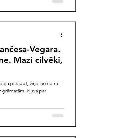
Sančesa-Vegara.
e. Mazi cilvēki,
bēja pieaugt, viņa jau četru
r grāmatām, kļuva par