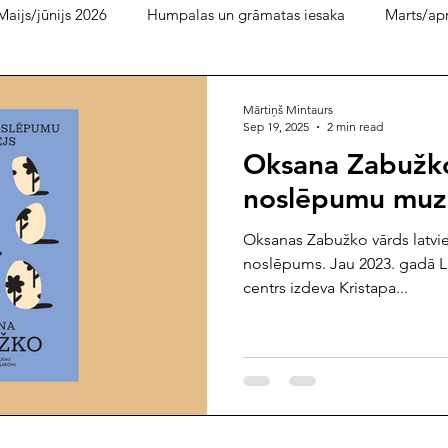
Maijs/jūnijs 2026
Humpalas un grāmatas iesaka
Marts/apr
bruāris 2026
decembris/ janvāris
Bukera lasītava
pi
Mārtiņš Mintaurs
Sep 19, 2025
2 min read
Oksana Zabužk
dijpratība 2025
ilgtspēja 2025
septembris 2025
aug
noslēpumu muz
Oksanas Zabužko vārds latvieš
is 2025
janvāris/februāris 2025
decembris 2024
nove
noslēpums. Jau 2023. gadā L
centrs izdeva Kristapa...
ijs/jūlijs 2024
maijs 2024
marts/aprīlis 2024
janvāris
septembris/oktobris 2023
jūlijs/augusts 2023
maijs/jūnijs