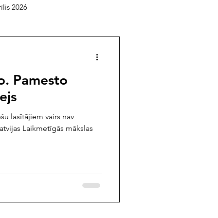
īlis 2026
elāgotā lasītava
o. Pamesto
usts 2025
jūlijs 2025
ejs
u lasītājiem vairs nav
mbris 2024
oktobris 2024
atvijas Laikmetīgās mākslas
/februāris 2024
 2023