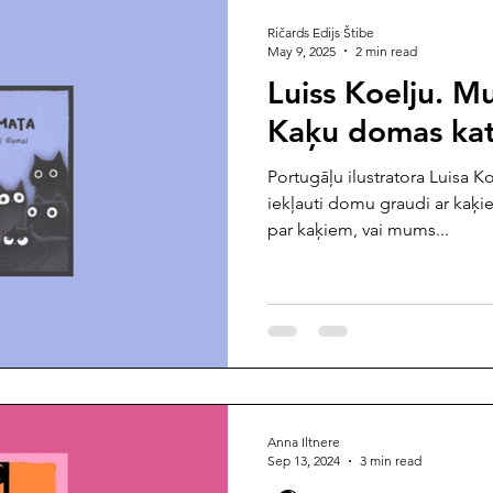
Ričards Edijs Štibe
May 9, 2025
2 min read
Luiss Koelju. M
Kaķu domas katr
Portugāļu ilustratora Luisa K
iekļauti domu graudi ar kaķi
par kaķiem, vai mums...
Anna Iltnere
Sep 13, 2024
3 min read