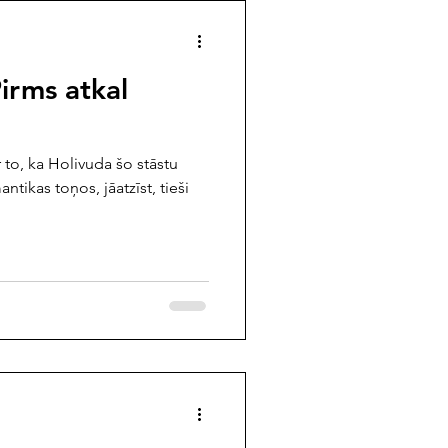
irms atkal
to, ka Holivuda šo stāstu
ntikas toņos, jāatzīst, tieši