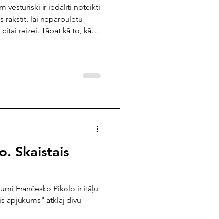
vēsturiski ir iedalīti noteikti
os rakstīt, lai nepārpūlētu
 citai reizei. Tāpat kā to, kā
vulaik ekskluzīvi piederēja
mumam, šobrīd tik ļoti
s dzimums. Fakti (ja statistika
sievietes ir aktīvākas lasītājas
mantikas žanrā tiek izdots un
o. Skaistais
jumi Frančesko Pikolo ir itāļu
is apjukums" atklāj divu