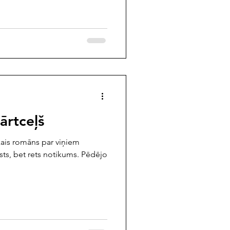
ārtceļš
kais romāns par viņiem
ists, bet rets notikums. Pēdējo