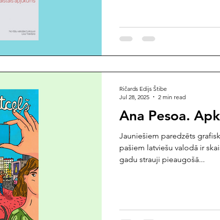
Ričards Edijs Štibe
Jul 28, 2025
2 min read
Ana Pesoa. Apk
Jauniešiem paredzēts grafis
pašiem latviešu valodā ir ska
gadu strauji pieaugošā...