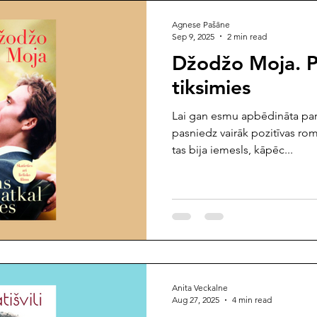
Agnese Pašāne
Sep 9, 2025
2 min read
Džodžo Moja. P
tiksimies
Lai gan esmu apbēdināta par 
pasniedz vairāk pozitīvas roma
tas bija iemesls, kāpēc...
Anita Veckalne
Aug 27, 2025
4 min read