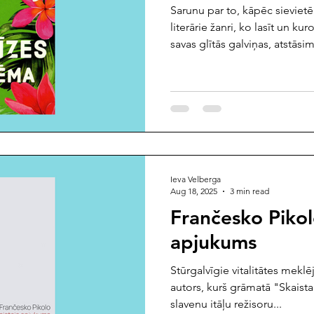
Sarunu par to, kāpēc sievietēm 
literārie žanri, ko lasīt un kur
savas glītās galviņas, atstāsim
tas nākas, ka nodarbē, kas sa
stiprajam un izglītotajam dzi
dominē daiļais un ak tik vājai
nemelo) ir tādi, ka mūsdienās 
un grāmatu pircējas un ka ro
pir
Ieva Velberga
Aug 18, 2025
3 min read
Frančesko Pikol
apjukums
Stūrgalvīgie vitalitātes meklē
autors, kurš grāmatā "Skaista
slavenu itāļu režisoru...