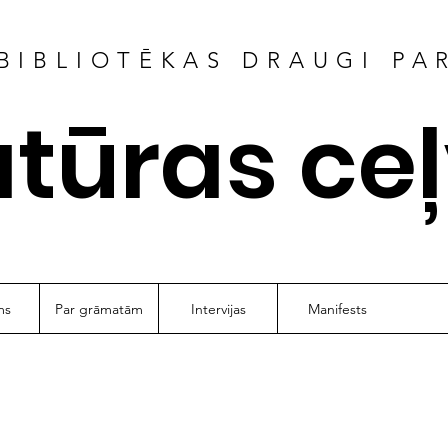
BIBLIOTĒKAS DRAUGI PA
atūras ce
ms
Par grāmatām
Intervijas
Manifests