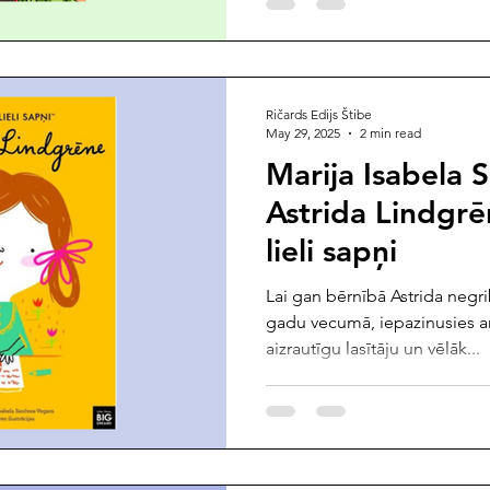
Ričards Edijs Štibe
May 29, 2025
2 min read
Marija Isabela 
Astrida Lindgrēn
lieli sapņi
Lai gan bērnībā Astrida negri
gadu vecumā, iepazinusies a
aizrautīgu lasītāju un vēlāk...