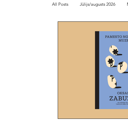
All Posts
Jūlijs/augusts 2026
Bērnu un jauniešu lasītava
Fe
oktobris/novembris 2025
me
maijs/jūnijs 2025
marts/aprīl
augusts/septembris 2024
jūn
novembris/decembris 2023