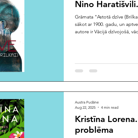
Nino Haratišvili
Grāmata "Astotā dzīve (Brilkai
sākot ar 1900. gadu, un aptv
autore ir Vācijā dzīvojošā, vā
rakstniece Nino Haratišvili (d
godalgota dramaturģe, teātr
Rakstnieces apjomīgais dzim
viņa publicēja 31 gada vecum
valodās un kļuvis par starptau
daiļradi viņa ir saņēmusi va
Austra Pudāne
Aug 22, 2025
4 min read
Kristīna Lorena
problēma